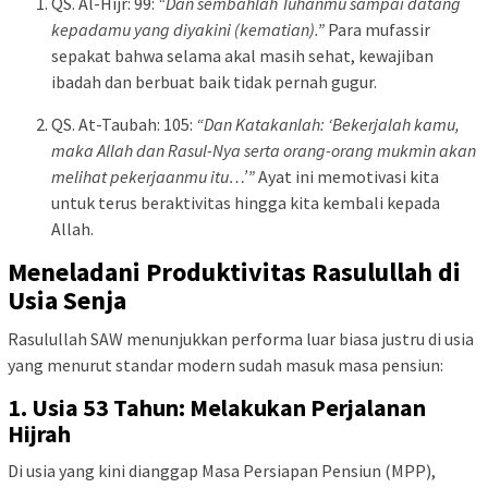
QS. Al-Hijr: 99:
“Dan sembahlah Tuhanmu sampai datang
kepadamu yang diyakini (kematian).”
Para mufassir
sepakat bahwa selama akal masih sehat, kewajiban
ibadah dan berbuat baik tidak pernah gugur.
QS. At-Taubah: 105:
“Dan Katakanlah: ‘Bekerjalah kamu,
maka Allah dan Rasul-Nya serta orang-orang mukmin akan
melihat pekerjaanmu itu…’”
Ayat ini memotivasi kita
untuk terus beraktivitas hingga kita kembali kepada
Allah.
Meneladani Produktivitas Rasulullah di
Usia Senja
Rasulullah SAW menunjukkan performa luar biasa justru di usia
yang menurut standar modern sudah masuk masa pensiun:
1. Usia 53 Tahun: Melakukan Perjalanan
Hijrah
Di usia yang kini dianggap Masa Persiapan Pensiun (MPP),