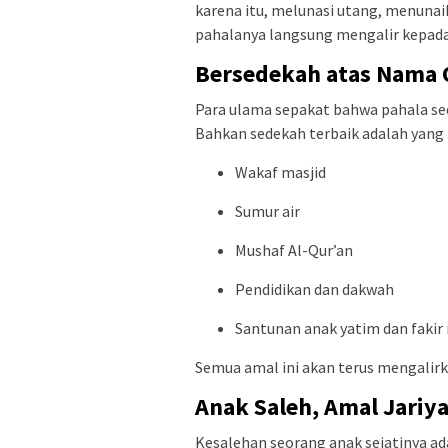
karena itu, melunasi utang, menunai
pahalanya langsung mengalir kepad
Bersedekah atas Nama 
Para ulama sepakat bahwa pahala se
Bahkan sedekah terbaik adalah yang be
Wakaf masjid
Sumur air
Mushaf Al-Qur’an
Pendidikan dan dakwah
Santunan anak yatim dan fakir
Semua amal ini akan terus mengalirk
Anak Saleh, Amal Jariy
Kesalehan seorang anak sejatinya ada