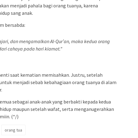
 akan menjadi pahala bagi orang tuanya, karena
idup sang anak.
am bersabda:
ari, dan mengamalkan Al-Qur’an, maka kedua orang
ari cahaya pada hari kiamat.”
henti saat kematian memisahkan. Justru, setelah
ntuk menjadi sebab kebahagiaan orang tuanya di alam
r.
emua sebagai anak-anak yang berbakti kepada kedua
h hidup maupun setelah wafat, serta menganugerahkan
iin. (*/)
orang tua