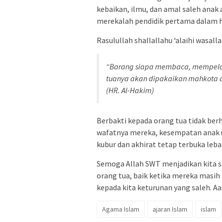
kebaikan, ilmu, dan amal saleh anak
merekalah pendidik pertama dalam h
Rasulullah shallallahu ‘alaihi wasall
“Barang siapa membaca, mempelaj
tuanya akan dipakaikan mahkota d
(HR. Al-Hakim)
Berbakti kepada orang tua tidak ber
wafatnya mereka, kesempatan anak u
kubur dan akhirat tetap terbuka leba
Semoga Allah SWT menjadikan kita s
orang tua, baik ketika mereka masi
kepada kita keturunan yang saleh. Aam
Agama Islam
ajaran Islam
islam