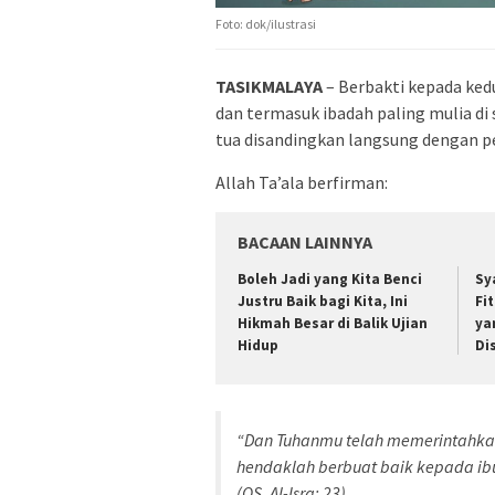
Foto: dok/ilustrasi
TASIKMALAYA
– Berbakti kepada ke
dan termasuk ibadah paling mulia di 
tua disandingkan langsung dengan pe
Allah Ta’ala berfirman:
BACAAN LAINNYA
Boleh Jadi yang Kita Benci
Sy
Justru Baik bagi Kita, Ini
Fi
Hikmah Besar di Balik Ujian
ya
Hidup
Di
“Dan Tuhanmu telah memerintahka
hendaklah berbuat baik kepada ib
(QS. Al-Isra: 23)