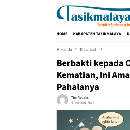
Loncat
ke
konten
HOME
KABUPATEN TASIKMALAYA
K
Beranda
Khazanah
Berbakti kepada O
Kematian, Ini Ama
Pahalanya
Tim Redaksi
4 Februari, 2026