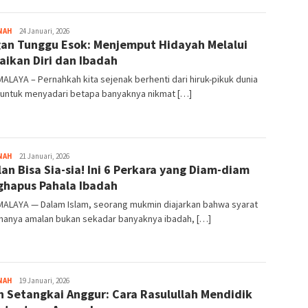
NAH
Tim
24 Januari, 2026
an Tunggu Esok: Menjemput Hidayah Melalui
Redaksi
aikan Diri dan Ibadah
ALAYA – ​Pernahkah kita sejenak berhenti dari hiruk-pikuk dunia
 untuk menyadari betapa banyaknya nikmat […]
NAH
Tim
21 Januari, 2026
an Bisa Sia-sia! Ini 6 Perkara yang Diam-diam
Redaksi
hapus Pahala Ibadah
MALAYA — Dalam Islam, seorang mukmin diajarkan bahwa syarat
imanya amalan bukan sekadar banyaknya ibadah, […]
NAH
Tim
19 Januari, 2026
h Setangkai Anggur: Cara Rasulullah Mendidik
Redaksi