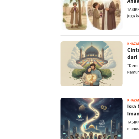
Anak
TASIKM
juga k
KHAZA
Cint
dari
“Demi 
Namun 
KHAZA
Isra
Ima
TASIK
manusi