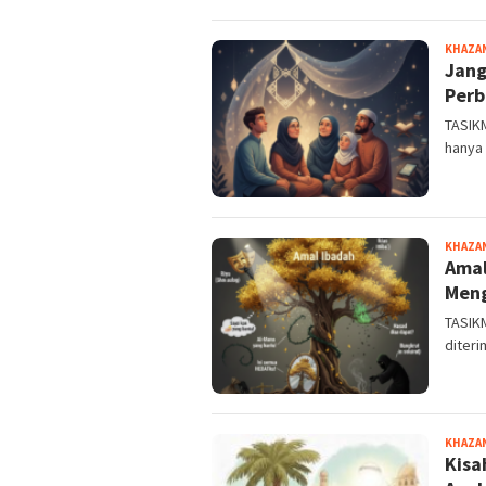
KHAZA
Jang
Perb
TASIKM
hanya
KHAZA
Amal
Meng
TASIK
diter
KHAZA
Kisa