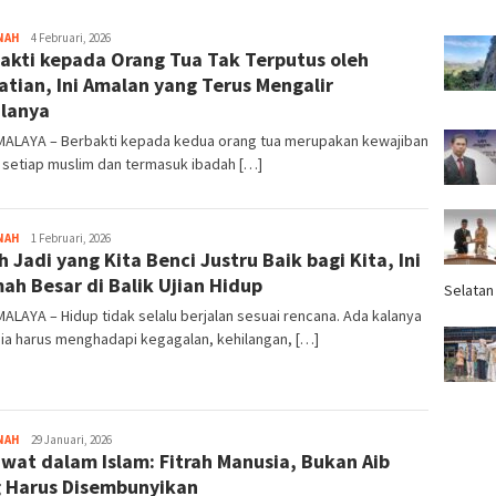
NAH
Tim
4 Februari, 2026
akti kepada Orang Tua Tak Terputus oleh
Redaksi
tian, Ini Amalan yang Terus Mengalir
lanya
MALAYA – Berbakti kepada kedua orang tua merupakan kewajiban
 setiap muslim dan termasuk ibadah […]
NAH
Tim
1 Februari, 2026
h Jadi yang Kita Benci Justru Baik bagi Kita, Ini
Redaksi
ah Besar di Balik Ujian Hidup
Selatan
ALAYA – Hidup tidak selalu berjalan sesuai rencana. Ada kalanya
ia harus menghadapi kegagalan, kehilangan, […]
NAH
Tim
29 Januari, 2026
wat dalam Islam: Fitrah Manusia, Bukan Aib
Redaksi
 Harus Disembunyikan