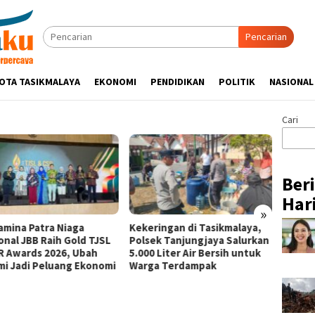
Pencarian
OTA TASIKMALAYA
EKONOMI
PENDIDIKAN
POLITIK
NASIONAL
Cari
Ber
Hari
»
Kekeringan di Tasikmalaya,
Pertamina Patra Niaga RJBB
SL
Polsek Tanjungjaya Salurkan
Perkuat Kesiapsiagaan
5.000 Liter Air Bersih untuk
Bencana Sejak Dini melalui
omi
Warga Terdampak
Program PANAH KESATRIA