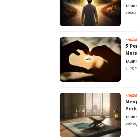
TASIK
sesua
KHAZA
5 Pe
Meru
TASIKM
yang 
KHAZA
Meng
Perl
TASIK
peker