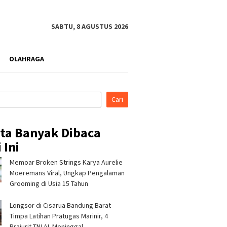
SABTU, 8 AGUSTUS 2026
OLAHRAGA
Cari
ita Banyak Dibaca
 Ini
Memoar Broken Strings Karya Aurelie
Silaturahmi ke Ponpes Baitul
Pertamina Patra Niaga RJBB
Hikmah, Kapolres
Perkuat Rumah Maggot
Moeremans Viral, Ungkap Pengalaman
Tasikmalaya Minta Dukungan
Campaka, Dukung
Grooming di Usia 15 Tahun
Ulama Jaga Keamanan
Pengelolaan Sampah di Kota
Bandung
Longsor di Cisarua Bandung Barat
Timpa Latihan Pra­tugas Marinir, 4
Prajurit TNI AL Meninggal