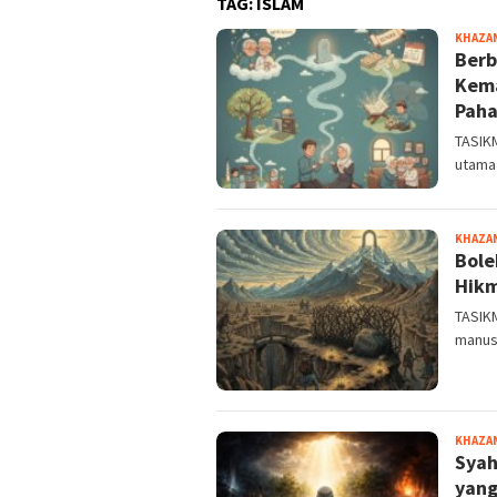
TAG:
ISLAM
KHAZA
Berb
Kema
Paha
TASIK
utama
KHAZA
Bole
Hikm
TASIKM
manus
KHAZA
Syah
yang