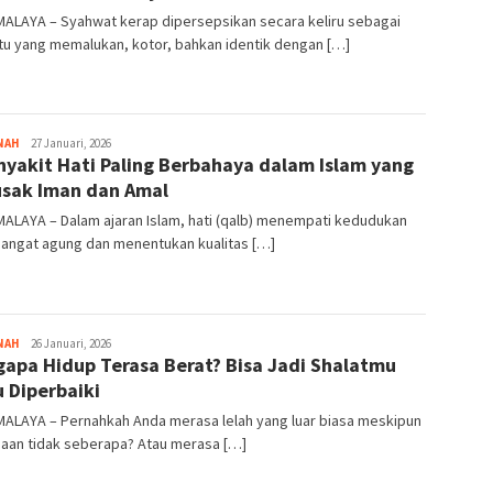
MALAYA – Syahwat kerap dipersepsikan secara keliru sebagai
tu yang memalukan, kotor, bahkan identik dengan […]
NAH
Tim
27 Januari, 2026
nyakit Hati Paling Berbahaya dalam Islam yang
Redaksi
sak Iman dan Amal
ALAYA – Dalam ajaran Islam, hati (qalb) menempati kedudukan
sangat agung dan menentukan kualitas […]
NAH
Tim
26 Januari, 2026
apa Hidup Terasa Berat? Bisa Jadi Shalatmu
Redaksi
u Diperbaiki
MALAYA – Pernahkah Anda merasa lelah yang luar biasa meskipun
jaan tidak seberapa? Atau merasa […]