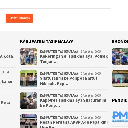
Lihat Lainnya
KABUPATEN TASIKMALAYA
EKONO
KABUPATEN TASIKMALAYA
7 Agustus, 2026
NA Kota
Kekeringan di Tasikmalaya, Polsek
Tanjun…
1 Juli,
KABUPATEN TASIKMALAYA
6 Agustus, 2026
Silaturahmi ke Ponpes Baitul
yekapan
Hikmah, Kap…
KABUPATEN TASIKMALAYA
5 Agustus, 2026
PENDID
Kapolres Tasikmalaya Silaturahmi
i Kota
ke Ponp…
KABUPATEN TASIKMALAYA
2 Agustus, 2026
Pesan Perdana AKBP Ade Papa Rihi
Usai Re…