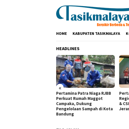
Loncat
ke
konten
HOME
KABUPATEN TASIKMALAYA
K
HEADLINES
«
aitul
Pertamina Patra Niaga RJBB
Pertamina Patra Niaga
Perkuat Rumah Maggot
Regional JBB Raih Gold TJ
ungan
Campaka, Dukung
& CSR Awards 2026, Ubah
Pengelolaan Sampah di Kota
Jerami Jadi Peluang Ekon
Bandung