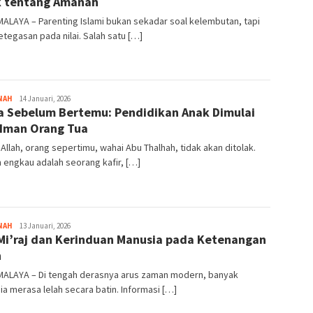
 tentang Amanah
ALAYA – Parenting Islami bukan sekadar soal kelembutan, tapi
etegasan pada nilai. Salah satu […]
NAH
Tim
14 Januari, 2026
a Sebelum Bertemu: Pendidikan Anak Dimulai
Redaksi
 Iman Orang Tua
Allah, orang sepertimu, wahai Abu Thalhah, tidak akan ditolak.
engkau adalah seorang kafir, […]
NAH
Tim
13 Januari, 2026
 Mi’raj dan Kerinduan Manusia pada Ketenangan
Redaksi
n
MALAYA – Di tengah derasnya arus zaman modern, banyak
a merasa lelah secara batin. Informasi […]