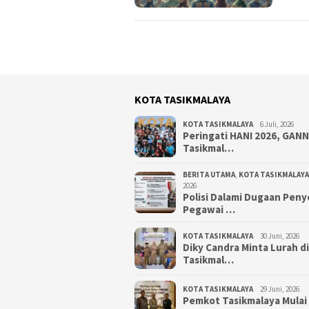
KOTA TASIKMALAYA
KOTA TASIKMALAYA
6 Juli, 2026
Peringati HANI 2026, GAN
Tasikmal…
BERITA UTAMA
,
KOTA TASIKMALAYA
2026
Polisi Dalami Dugaan Pen
Pegawai …
KOTA TASIKMALAYA
30 Juni, 2026
Diky Candra Minta Lurah d
Tasikmal…
KOTA TASIKMALAYA
29 Juni, 2026
Pemkot Tasikmalaya Mulai