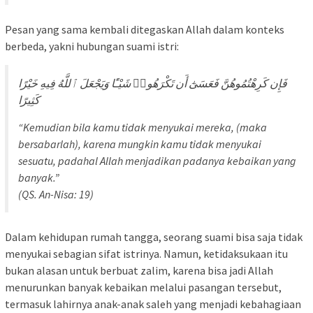
Pesan yang sama kembali ditegaskan Allah dalam konteks
berbeda, yakni hubungan suami istri:
فَإِن كَرِهْتُمُوهُنَّ فَعَسَىٰٓ أَن تَكْرَهُوا۟ شَيْـًٔا وَيَجْعَلَ ٱللَّهُ فِيهِ خَيْرًا
كَثِيرًا
“Kemudian bila kamu tidak menyukai mereka, (maka
bersabarlah), karena mungkin kamu tidak menyukai
sesuatu, padahal Allah menjadikan padanya kebaikan yang
banyak.”
(QS. An-Nisa: 19)
Dalam kehidupan rumah tangga, seorang suami bisa saja tidak
menyukai sebagian sifat istrinya. Namun, ketidaksukaan itu
bukan alasan untuk berbuat zalim, karena bisa jadi Allah
menurunkan banyak kebaikan melalui pasangan tersebut,
termasuk lahirnya anak-anak saleh yang menjadi kebahagiaan