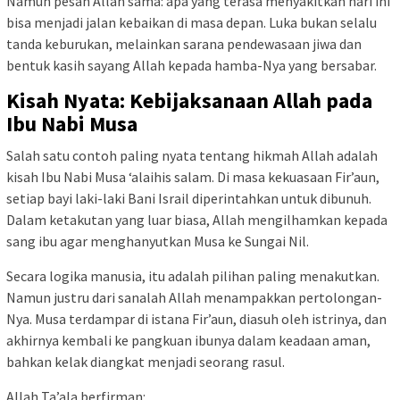
Namun pesan Allah sama: apa yang terasa menyakitkan hari ini
bisa menjadi jalan kebaikan di masa depan. Luka bukan selalu
tanda keburukan, melainkan sarana pendewasaan jiwa dan
bentuk kasih sayang Allah kepada hamba-Nya yang bersabar.
Kisah Nyata: Kebijaksanaan Allah pada
Ibu Nabi Musa
Salah satu contoh paling nyata tentang hikmah Allah adalah
kisah Ibu Nabi Musa ‘alaihis salam. Di masa kekuasaan Fir’aun,
setiap bayi laki-laki Bani Israil diperintahkan untuk dibunuh.
Dalam ketakutan yang luar biasa, Allah mengilhamkan kepada
sang ibu agar menghanyutkan Musa ke Sungai Nil.
Secara logika manusia, itu adalah pilihan paling menakutkan.
Namun justru dari sanalah Allah menampakkan pertolongan-
Nya. Musa terdampar di istana Fir’aun, diasuh oleh istrinya, dan
akhirnya kembali ke pangkuan ibunya dalam keadaan aman,
bahkan kelak diangkat menjadi seorang rasul.
Allah Ta’ala berfirman: