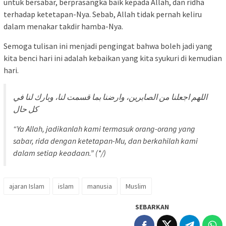
untuk bersabar, berprasangka baik kepada Allah, dan ridha
terhadap ketetapan-Nya. Sebab, Allah tidak pernah keliru
dalam menakar takdir hamba-Nya.
Semoga tulisan ini menjadi pengingat bahwa boleh jadi yang
kita benci hari ini adalah kebaikan yang kita syukuri di kemudian
hari.
اللهم اجعلنا من الصابرين، وارضنا بما قسمت لنا، وبارك لنا في
كل حال
“Ya Allah, jadikanlah kami termasuk orang-orang yang
sabar, rida dengan ketetapan-Mu, dan berkahilah kami
dalam setiap keadaan.” (*/)
ajaran Islam
islam
manusia
Muslim
SEBARKAN