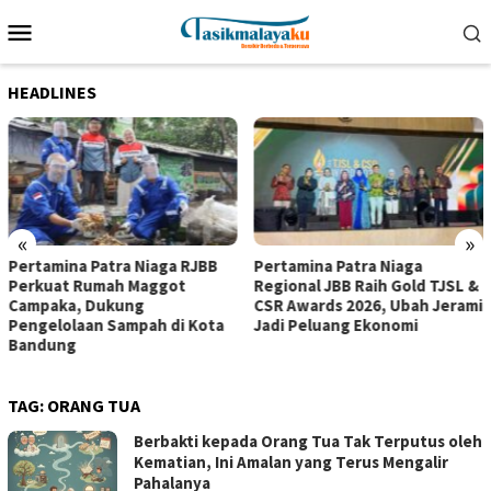
Loncat
Menu
ke
Mobile
konten
HEADLINES
«
»
Pertamina Patra Niaga RJBB
Pertamina Patra Niaga
Perkuat Rumah Maggot
Regional JBB Raih Gold TJSL &
Campaka, Dukung
CSR Awards 2026, Ubah Jerami
Pengelolaan Sampah di Kota
Jadi Peluang Ekonomi
Bandung
TAG:
ORANG TUA
Berbakti kepada Orang Tua Tak Terputus oleh
Kematian, Ini Amalan yang Terus Mengalir
Pahalanya