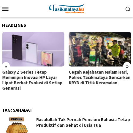
Loncat
Menu
ke
Mobile
konten
HEADLINES
«
»
Galaxy Z Series Tetap
Cegah Kejahatan Malam Hari,
Memimpin Inovasi HP Layar
Polres Tasikmalaya Gencarkan
Lipat Berkat Evolusi di Setiap
KRYD di Titik Keramaian
Generasi
TAG:
SAHABAT
Rasulullah Tak Pernah Pensiun: Rahasia Tetap
Produktif dan Sehat di Usia Tua