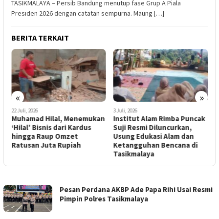
TASIKMALAYA – Persib Bandung menutup fase Grup A Piala
Presiden 2026 dengan catatan sempurna. Maung […]
BERITA TERKAIT
«
»
3 Juli, 2026
1 Juli, 2026
 Menemukan
Institut Alam Rimba Puncak
Polisi Dalami Dugaan
i Kardus
Suji Resmi Diluncurkan,
Penyekapan Pegawa
zet
Usung Edukasi Alam dan
Koperasi di Tasikmal
piah
Ketangguhan Bencana di
Korban Anak Berusia 
Tasikmalaya
Tahun
TASIKMALAYA
Pesan Perdana AKBP Ade Papa Rihi Usai Resmi
KU
Pimpin Polres Tasikmalaya