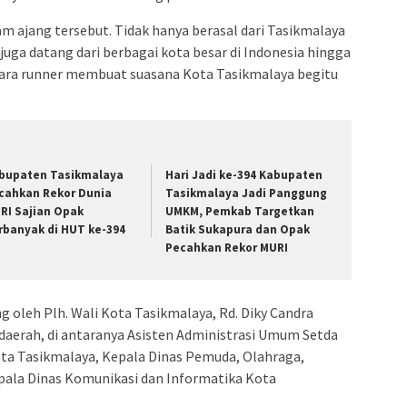
lam ajang tersebut. Tidak hanya berasal dari Tasikmalaya
juga datang dari berbagai kota besar di Indonesia hingga
 para runner membuat suasana Kota Tasikmalaya begitu
bupaten Tasikmalaya
Hari Jadi ke-394 Kabupaten
cahkan Rekor Dunia
Tasikmalaya Jadi Panggung
RI Sajian Opak
UMKM, Pemkab Targetkan
rbanyak di HUT ke-394
Batik Sukapura dan Opak
Pecahkan Rekor MURI
g oleh Plh. Wali Kota Tasikmalaya,
Rd. Diky Candra
t daerah, di antaranya Asisten Administrasi Umum Setda
ta Tasikmalaya, Kepala Dinas Pemuda, Olahraga,
epala Dinas Komunikasi dan Informatika Kota