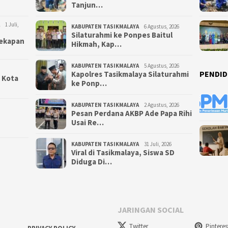
Tanjun…
1 Juli,
KABUPATEN TASIKMALAYA
6 Agustus, 2026
Silaturahmi ke Ponpes Baitul
yekapan
Hikmah, Kap…
KABUPATEN TASIKMALAYA
5 Agustus, 2026
PENDID
Kapolres Tasikmalaya Silaturahmi
i Kota
ke Ponp…
KABUPATEN TASIKMALAYA
2 Agustus, 2026
Pesan Perdana AKBP Ade Papa Rihi
Usai Re…
KABUPATEN TASIKMALAYA
31 Juli, 2026
Viral di Tasikmalaya, Siswa SD
Diduga Di…
JARINGAN SOCIAL
Twitter
Pinteres