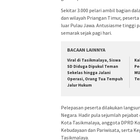
Sekitar 3.000 pelari ambil bagian da
dan wilayah Priangan Timur, peserta 
luar Pulau Jawa. Antusiasme tinggi
semarak sejak pagi hari.
BACAAN LAINNYA
Viral di Tasikmalaya, Siswa
Ka
SD Diduga Dipukul Teman
Pe
Sekelas hingga Jalani
MU
Operasi, Orang Tua Tempuh
Te
Jalur Hukum
Pelepasan peserta dilakukan langsun
Negara
. Hadir pula sejumlah pejaba
Kota Tasikmalaya, anggota DPRD Ko
Kebudayaan dan Pariwisata, serta K
Tasikmalaya.