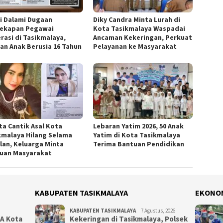
si Dalami Dugaan
Diky Candra Minta Lurah di
ekapan Pegawai
Kota Tasikmalaya Waspadai
rasi di Tasikmalaya,
Ancaman Kekeringan, Perkuat
an Anak Berusia 16 Tahun
Pelayanan ke Masyarakat
ta Cantik Asal Kota
Lebaran Yatim 2026, 50 Anak
kmalaya Hilang Selama
Yatim di Kota Tasikmalaya
lan, Keluarga Minta
Terima Bantuan Pendidikan
uan Masyarakat
KABUPATEN TASIKMALAYA
EKONO
KABUPATEN TASIKMALAYA
7 Agustus, 2026
NA Kota
Kekeringan di Tasikmalaya, Polsek