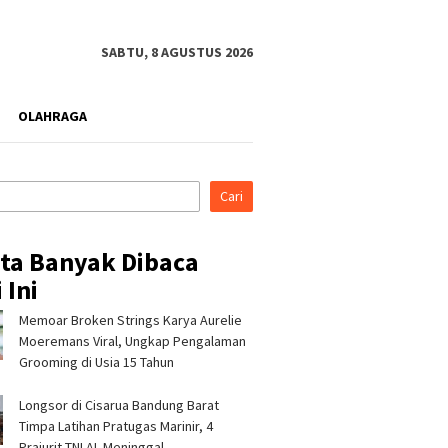
SABTU, 8 AGUSTUS 2026
OLAHRAGA
Cari
ita Banyak Dibaca
 Ini
Memoar Broken Strings Karya Aurelie
Moeremans Viral, Ungkap Pengalaman
Grooming di Usia 15 Tahun
Longsor di Cisarua Bandung Barat
Timpa Latihan Pra­tugas Marinir, 4
Prajurit TNI AL Meninggal