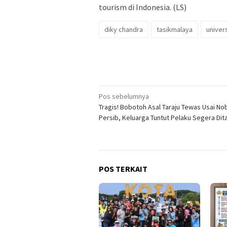
tourism di Indonesia. (LS)
diky chandra
tasikmalaya
univer
Navigasi
Pos sebelumnya
Tragis! Bobotoh Asal Taraju Tewas Usai No
pos
Persib, Keluarga Tuntut Pelaku Segera Di
POS TERKAIT