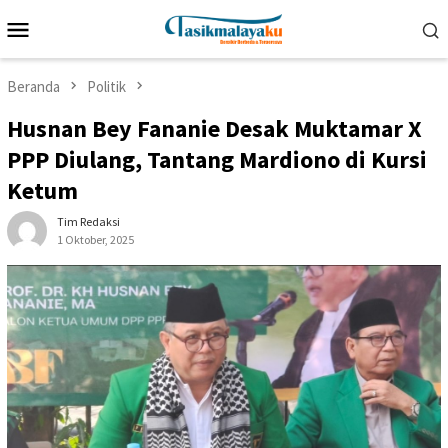
Loncat
Menu
ke
Mobile
konten
Beranda
Politik
Husnan Bey Fananie Desak Muktamar X
PPP Diulang, Tantang Mardiono di Kursi
Ketum
Tim Redaksi
1 Oktober, 2025