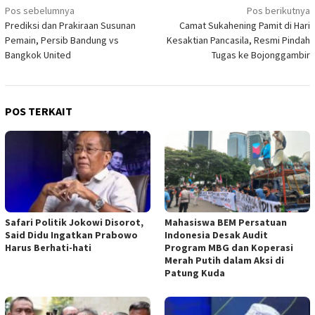
Navigasi
Pos sebelumnya
Pos berikutnya
Prediksi dan Prakiraan Susunan
Camat Sukahening Pamit di Hari
pos
Pemain, Persib Bandung vs
Kesaktian Pancasila, Resmi Pindah
Bangkok United
Tugas ke Bojonggambir
POS TERKAIT
Safari Politik Jokowi Disorot,
Mahasiswa BEM Persatuan
Said Didu Ingatkan Prabowo
Indonesia Desak Audit
Harus Berhati-hati
Program MBG dan Koperasi
Merah Putih dalam Aksi di
Patung Kuda