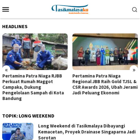
Loncat
Menu
ke
Mobile
konten
HEADLINES
«
»
Pertamina Patra Niaga RJBB
Pertamina Patra Niaga
Perkuat Rumah Maggot
Regional JBB Raih Gold TJSL &
Campaka, Dukung
CSR Awards 2026, Ubah Jerami
Pengelolaan Sampah di Kota
Jadi Peluang Ekonomi
Bandung
TOPIK:
LONG WEEKEND
Long Weekend di Tasikmalaya Dibayangi
Kemacetan, Proyek Drainase Singaparna Jadi
Sorotan