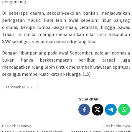
pengunjung.
Di beberapa daerah, sekolah-sekolah bahkan menjadwalkan
peringatan Maulid Nabi lebih awal sebelum libur panjang
dimulai, berupa lomba keagamaan, ceramah, hingga pawai.
Tradisi ini dinilai mampu menanamkan nilai cinta Rasulullah
SAW sekaligus menambah semarak jelang libur.
Dengan libur panjang pada awal September, pelajar Indonesia
bukan hanya berkesempatan berlibur, tetapi juga
mendapatkan ruang lebih untuk menambah wawasan spiritual
sekaligus memperkuat ikatan keluarga. (LS)
september 2025
SEBARKAN
Navigasi
Pos sebelumnya
Pos berikutnya
Hama Tikus Menggila, Petani Ciawi
Kata Menko Yusril, Istilah Amnesti