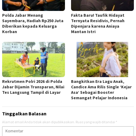
Polda Jabar Menang
Fakta Baru! Taufik Hidayat
Sayembara, Hadiah Rp250 Juta
Ternyata Residivis, Pernah
Diberikan kepada Keluarga
Dipenjara karena Aniaya
Korban
Mantan Istri
Rekrutmen Polri 2026 di Polda
Bangkitkan Era Lagu Anak,
Jabar Dijamin Transparan, Nilai
Candice Ama Rilis Single ‘Kejar
Tes Langsung Tampil di Layar
Asa’ Sebagai Booster
Semangat Pelajar Indonesia
Tinggalkan Balasan
Alamat email Anda tidak akan dipublikasikan.
Ruas yang wajib ditandai
*