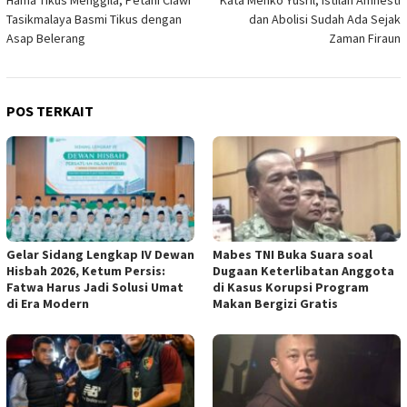
pos
Tasikmalaya Basmi Tikus dengan
dan Abolisi Sudah Ada Sejak
Asap Belerang
Zaman Firaun
POS TERKAIT
Gelar Sidang Lengkap IV Dewan
Mabes TNI Buka Suara soal
Hisbah 2026, Ketum Persis:
Dugaan Keterlibatan Anggota
Fatwa Harus Jadi Solusi Umat
di Kasus Korupsi Program
di Era Modern
Makan Bergizi Gratis