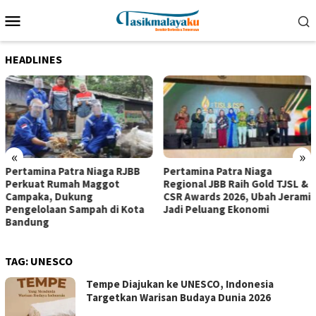
Loncat
Menu
ke
Mobile
konten
HEADLINES
«
»
Pertamina Patra Niaga RJBB
Pertamina Patra Niaga
Perkuat Rumah Maggot
Regional JBB Raih Gold TJSL &
Campaka, Dukung
CSR Awards 2026, Ubah Jerami
Pengelolaan Sampah di Kota
Jadi Peluang Ekonomi
Bandung
TAG:
UNESCO
Tempe Diajukan ke UNESCO, Indonesia
Targetkan Warisan Budaya Dunia 2026