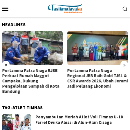
Loncat
Menu
ke
Mobile
konten
HEADLINES
«
»
Pertamina Patra Niaga RJBB
Pertamina Patra Niaga
Perkuat Rumah Maggot
Regional JBB Raih Gold TJSL &
Campaka, Dukung
CSR Awards 2026, Ubah Jerami
Pengelolaan Sampah di Kota
Jadi Peluang Ekonomi
Bandung
TAG:
ATLET TIMNAS
Penyambutan Meriah Atlet Voli Timnas U-18
Farrel Dwika Alessi di Alun-Alun Cisaga