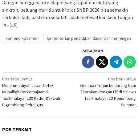
Dengan penggunaan e-Rapor yang tepat dan data yang
sinkron, peluang murid untuk lolos SNBP 2026 bisa semakin
terbuka. Jadi, pastikan sekolah tidak melewatkan keuntungan
ini. (LS)
kemendikdasmen
kementerian pendidikan dasar dan menengah
SEBARKAN
Navigasi
Pos sebelumnya
Pos berikutnya
Muhammadiyah Jabar Cetak
Granmax Terjun ke Jurang Usai
pos
Muballigh Berkemajuan di
Tabrakan dengan Elf di Salawu
Tasikmalaya, 200 Kader Dakwah
Tasikmalaya, 12 Penumpang
Digembleng Sekaligus
Selamat
POS TERKAIT