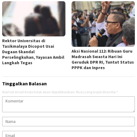
Rektor Universitas di
Tasikmalaya Dicopot Usai
Aksi Nasional 112: Ribuan Guru
Dugaan Skandal
Madrasah Swasta Hari Ini
Perselingkuhan, Yayasan Ambil
Geruduk DPR RI, Tuntut Status
Langkah Tegas
PPPK dan Inpres
Tinggalkan Balasan
Alamat email Anda tidak akan dipublikasikan.
Ruas yang wajib ditandai
*