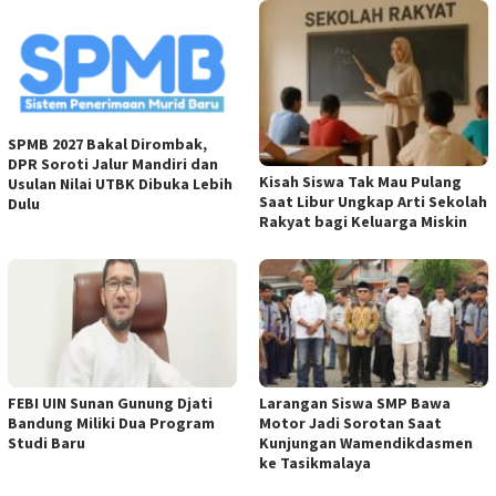
SPMB 2027 Bakal Dirombak,
DPR Soroti Jalur Mandiri dan
Kisah Siswa Tak Mau Pulang
Usulan Nilai UTBK Dibuka Lebih
Saat Libur Ungkap Arti Sekolah
Dulu
Rakyat bagi Keluarga Miskin
FEBI UIN Sunan Gunung Djati
Larangan Siswa SMP Bawa
Bandung Miliki Dua Program
Motor Jadi Sorotan Saat
Studi Baru
Kunjungan Wamendikdasmen
ke Tasikmalaya