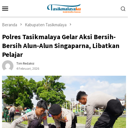
Loncat
Menu
ke
Mobile
konten
Beranda
Kabupaten Tasikmalaya
Polres Tasikmalaya Gelar Aksi Bersih-
Bersih Alun-Alun Singaparna, Libatkan
Pelajar
Tim Redaksi
4 Februari, 2026