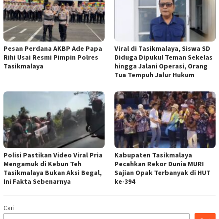
Pesan Perdana AKBP Ade Papa
Viral di Tasikmalaya, Siswa SD
Rihi Usai Resmi Pimpin Polres
Diduga Dipukul Teman Sekelas
Tasikmalaya
hingga Jalani Operasi, Orang
Tua Tempuh Jalur Hukum
Polisi Pastikan Video Viral Pria
Kabupaten Tasikmalaya
Mengamuk di Kebun Teh
Pecahkan Rekor Dunia MURI
Tasikmalaya Bukan Aksi Begal,
Sajian Opak Terbanyak di HUT
Ini Fakta Sebenarnya
ke-394
Cari