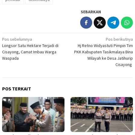
SEBARKAN
Navigasi
Pos sebelumnya
Pos berikutnya
Longsor Satu Hektare Terjadi di
Hj Retno Widyastuti Pimpin Tim
pos
Cisayong, Camat Imbau Warga
PKK Kabupaten Tasikmalaya Bina
Waspada
Wilayah ke Desa Jatihurip
Cisayong
POS TERKAIT