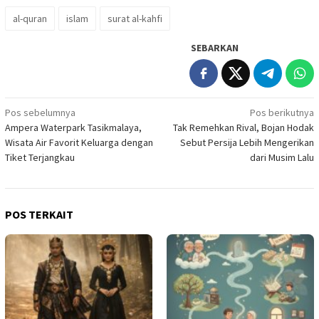
al-quran
islam
surat al-kahfi
SEBARKAN
Navigasi
Pos sebelumnya
Pos berikutnya
Ampera Waterpark Tasikmalaya,
Tak Remehkan Rival, Bojan Hodak
pos
Wisata Air Favorit Keluarga dengan
Sebut Persija Lebih Mengerikan
Tiket Terjangkau
dari Musim Lalu
POS TERKAIT