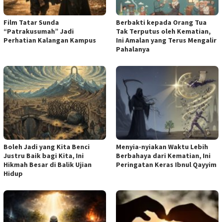
Film Tatar Sunda
Berbakti kepada Orang Tua
“Patrakusumah” Jadi
Tak Terputus oleh Kematian,
Perhatian Kalangan Kampus
Ini Amalan yang Terus Mengalir
Pahalanya
Boleh Jadi yang Kita Benci
Menyia-nyiakan Waktu Lebih
Justru Baik bagi Kita, Ini
Berbahaya dari Kematian, Ini
Hikmah Besar di Balik Ujian
Peringatan Keras Ibnul Qayyim
Hidup