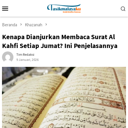
Loncat
Menu
ke
Mobile
konten
Beranda
Khazanah
Kenapa Dianjurkan Membaca Surat Al
Kahfi Setiap Jumat? Ini Penjelasannya
Tim Redaksi
9 Januari, 2026