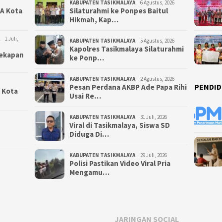
KABUPATEN TASIKMALAYA
6 Agustus, 2026
NA Kota
Silaturahmi ke Ponpes Baitul
Hikmah, Kap…
1 Juli,
KABUPATEN TASIKMALAYA
5 Agustus, 2026
Kapolres Tasikmalaya Silaturahmi
yekapan
ke Ponp…
KABUPATEN TASIKMALAYA
2 Agustus, 2026
PENDID
Pesan Perdana AKBP Ade Papa Rihi
i Kota
Usai Re…
KABUPATEN TASIKMALAYA
31 Juli, 2026
Viral di Tasikmalaya, Siswa SD
Diduga Di…
KABUPATEN TASIKMALAYA
29 Juli, 2026
Polisi Pastikan Video Viral Pria
Mengamu…
JARINGAN SOCIAL