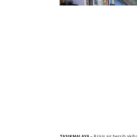
TASIKMALAYA
– Krisis air bersih a