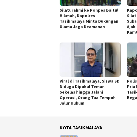
Silaturahmi ke Ponpes Baitul
Kapo
Hikmah, Kapolres
Sila
Tasikmalaya Minta Dukungan
Suka
Ulama Jaga Keamanan
Ajak
Kam
Viral di Tasikmalaya, Siswa SD
Polis
Diduga Dipukul Teman
Pria
Sekelas hingga Jalani
Tasi
Operasi, Orang Tua Tempuh
Bega
Jalur Hukum
KOTA TASIKMALAYA