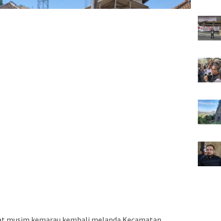
kibat musim kemarau kembali melanda Kecamatan