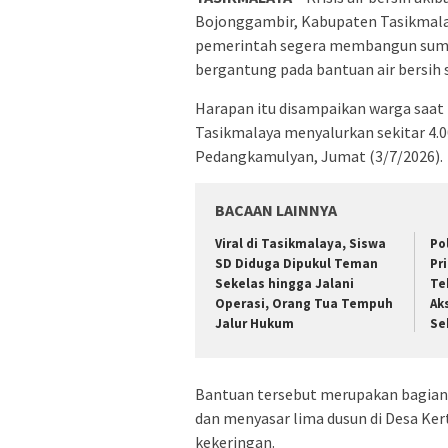
Bojonggambir, Kabupaten Tasikmalay
pemerintah segera membangun sumur 
bergantung pada bantuan air bersih
Harapan itu disampaikan warga saa
Tasikmalaya menyalurkan sekitar 4.000
Pedangkamulyan, Jumat (3/7/2026).
BACAAN LAINNYA
Viral di Tasikmalaya, Siswa
Po
SD Diduga Dipukul Teman
Pr
Sekelas hingga Jalani
Te
Operasi, Orang Tua Tempuh
Ak
Jalur Hukum
Se
Bantuan tersebut merupakan bagian 
dan menyasar lima dusun di Desa Ke
kekeringan.