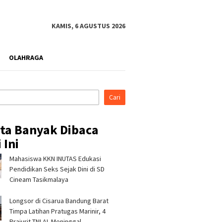
KAMIS, 6 AGUSTUS 2026
OLAHRAGA
Cari
ita Banyak Dibaca
 Ini
Mahasiswa KKN INUTAS Edukasi
Pendidikan Seks Sejak Dini di SD
Cineam Tasikmalaya
Longsor di Cisarua Bandung Barat
Timpa Latihan Pra­tugas Marinir, 4
Prajurit TNI AL Meninggal