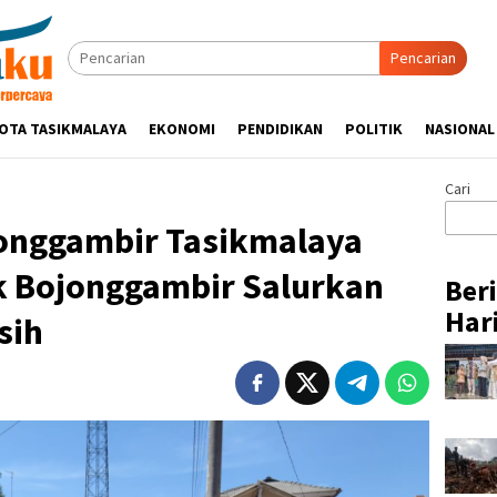
Pencarian
OTA TASIKMALAYA
EKONOMI
PENDIDIKAN
POLITIK
NASIONAL
Cari
jonggambir Tasikmalaya
ek Bojonggambir Salurkan
Ber
Hari
sih