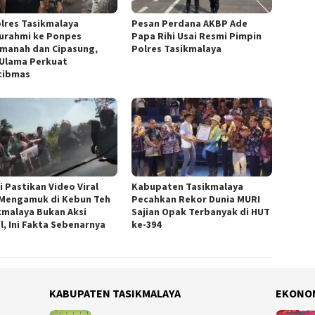
lres Tasikmalaya
Pesan Perdana AKBP Ade
turahmi ke Ponpes
Papa Rihi Usai Resmi Pimpin
manah dan Cipasung,
Polres Tasikmalaya
 Ulama Perkuat
tibmas
i Pastikan Video Viral
Kabupaten Tasikmalaya
 Mengamuk di Kebun Teh
Pecahkan Rekor Dunia MURI
kmalaya Bukan Aksi
Sajian Opak Terbanyak di HUT
l, Ini Fakta Sebenarnya
ke-394
KABUPATEN TASIKMALAYA
EKONO