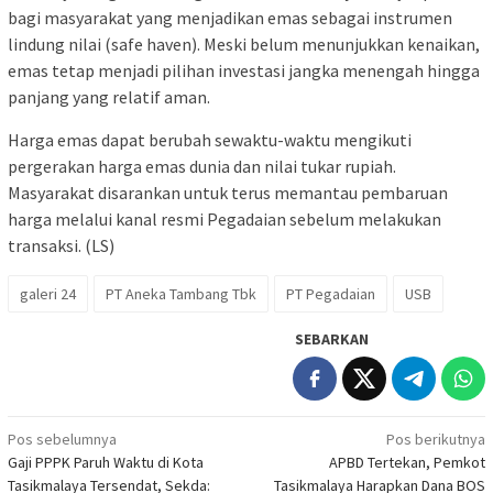
bagi masyarakat yang menjadikan emas sebagai instrumen
lindung nilai (safe haven). Meski belum menunjukkan kenaikan,
emas tetap menjadi pilihan investasi jangka menengah hingga
panjang yang relatif aman.
Harga emas dapat berubah sewaktu-waktu mengikuti
pergerakan harga emas dunia dan nilai tukar rupiah.
Masyarakat disarankan untuk terus memantau pembaruan
harga melalui kanal resmi Pegadaian sebelum melakukan
transaksi. (LS)
galeri 24
PT Aneka Tambang Tbk
PT Pegadaian
USB
SEBARKAN
Navigasi
Pos sebelumnya
Pos berikutnya
Gaji PPPK Paruh Waktu di Kota
APBD Tertekan, Pemkot
pos
Tasikmalaya Tersendat, Sekda:
Tasikmalaya Harapkan Dana BOS