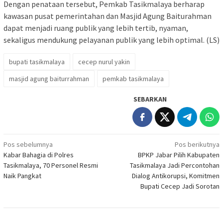
Dengan penataan tersebut, Pemkab Tasikmalaya berharap
kawasan pusat pemerintahan dan Masjid Agung Baiturahman
dapat menjadi ruang publik yang lebih tertib, nyaman,
sekaligus mendukung pelayanan publik yang lebih optimal. (LS)
bupati tasikmalaya
cecep nurul yakin
masjid agung baiturrahman
pemkab tasikmalaya
SEBARKAN
Navigasi
Pos sebelumnya
Pos berikutnya
Kabar Bahagia di Polres
BPKP Jabar Pilih Kabupaten
pos
Tasikmalaya, 70 Personel Resmi
Tasikmalaya Jadi Percontohan
Naik Pangkat
Dialog Antikorupsi, Komitmen
Bupati Cecep Jadi Sorotan