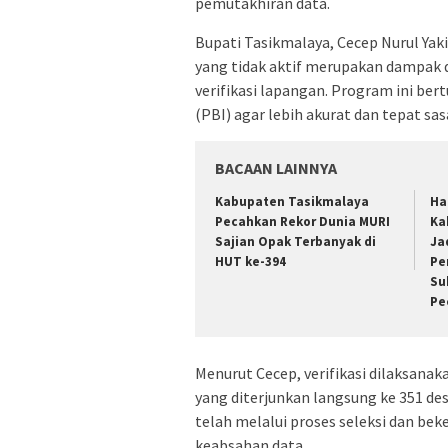
pemutakhiran data.
Bupati Tasikmalaya, Cecep Nurul Ya
yang tidak aktif merupakan dampak 
verifikasi lapangan. Program ini be
(PBI) agar lebih akurat dan tepat sas
BACAAN LAINNYA
Kabupaten Tasikmalaya
Ha
Pecahkan Rekor Dunia MURI
Ka
Sajian Opak Terbanyak di
Ja
HUT ke-394
Pe
Su
Pe
Menurut Cecep, verifikasi dilaksana
yang diterjunkan langsung ke 351 de
telah melalui proses seleksi dan be
keabsahan data.