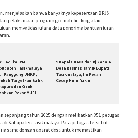
kin, menjelaskan bahwa banyaknya kepesertaan BPJS
dari pelaksanaan program ground checking atau
rtujuan memvalidasi ulang data penerima bantuan iuran
aran.
ri Jadi ke-394
9 Kepala Desa dan Pj Kepala
bupaten Tasikmalaya
Desa Resmi Dilantik Bupati
di Panggung UMKM,
Tasikmalaya, Ini Pesan
mkab Targetkan Batik
Cecep Nurul Yakin
kapura dan Opak
cahkan Rekor MURI
kan sepanjang tahun 2025 dengan melibatkan 351 petugas
sa di Kabupaten Tasikmalaya. Para petugas tersebut
kerja sama dengan aparat desa untuk memastikan