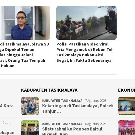
 di Tasikmalaya, Siswa SD
Polisi Pastikan Video Viral
ga Dipukul Teman
Pria Mengamuk di Kebun Teh
las hingga Jalani
Tasikmalaya Bukan Aksi
asi, Orang Tua Tempuh
Begal, Ini Fakta Sebenarnya
r Hukum
KABUPATEN TASIKMALAYA
EKONO
KABUPATEN TASIKMALAYA
7 Agustus, 2026
NA Kota
Kekeringan di Tasikmalaya, Polsek
Tanjun…
1 Juli,
KABUPATEN TASIKMALAYA
6 Agustus, 2026
Silaturahmi ke Ponpes Baitul
yekapan
Hikmah, Kap…