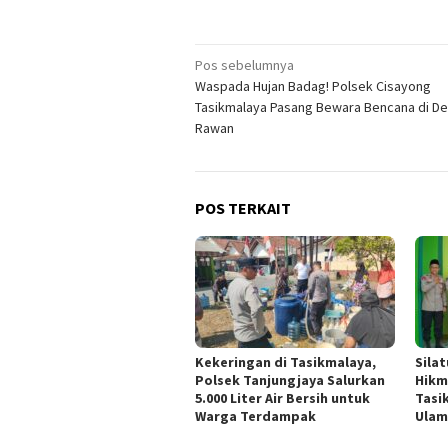
Navigasi
Pos sebelumnya
Waspada Hujan Badag! Polsek Cisayong
pos
Tasikmalaya Pasang Bewara Bencana di D
Rawan
POS TERKAIT
Kekeringan di Tasikmalaya,
Sila
Polsek Tanjungjaya Salurkan
Hikm
5.000 Liter Air Bersih untuk
Tasi
Warga Terdampak
Ulam