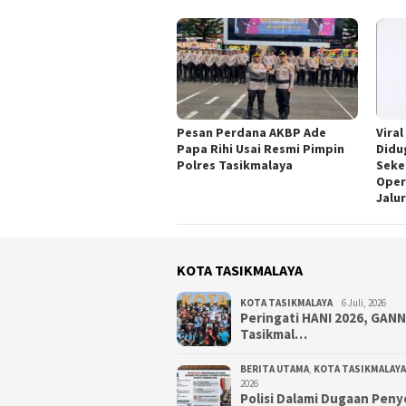
Pesan Perdana AKBP Ade
Viral
Papa Rihi Usai Resmi Pimpin
Didu
Polres Tasikmalaya
Seke
Oper
Jalu
KOTA TASIKMALAYA
KOTA TASIKMALAYA
6 Juli, 2026
Peringati HANI 2026, GAN
Tasikmal…
BERITA UTAMA
,
KOTA TASIKMALAYA
2026
Polisi Dalami Dugaan Pen