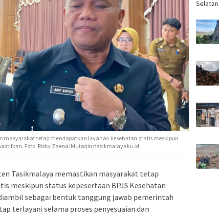
Selatan
 masyarakat tetap mendapatkan layanan kesehatan gratis meskipun
aktifkan. Foto: Rizky Zaenal Mutaqin/tasikmalayaku.id
en Tasikmalaya memastikan masyarakat tetap
tis meskipun status kepesertaan BPJS Kesehatan
i diambil sebagai bentuk tanggung jawab pemerintah
ap terlayani selama proses penyesuaian dan