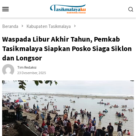
Loncat
Menu
ke
Mobile
konten
Beranda
Kabupaten Tasikmalaya
Waspada Libur Akhir Tahun, Pemkab
Tasikmalaya Siapkan Posko Siaga Siklon
dan Longsor
Tim Redaksi
23 Desember, 2025