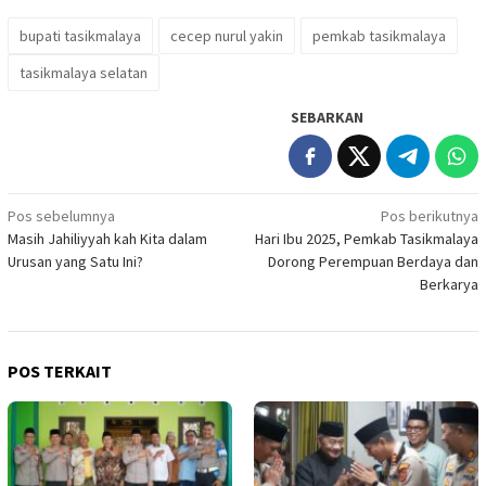
bupati tasikmalaya
cecep nurul yakin
pemkab tasikmalaya
tasikmalaya selatan
SEBARKAN
Navigasi
Pos sebelumnya
Pos berikutnya
Masih Jahiliyyah kah Kita dalam
Hari Ibu 2025, Pemkab Tasikmalaya
pos
Urusan yang Satu Ini?
Dorong Perempuan Berdaya dan
Berkarya
POS TERKAIT