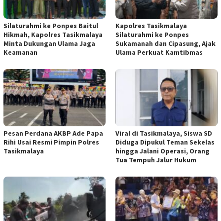
Silaturahmi ke Ponpes Baitul
Kapolres Tasikmalaya
Hikmah, Kapolres Tasikmalaya
Silaturahmi ke Ponpes
Minta Dukungan Ulama Jaga
Sukamanah dan Cipasung, Ajak
Keamanan
Ulama Perkuat Kamtibmas
Pesan Perdana AKBP Ade Papa
Viral di Tasikmalaya, Siswa SD
Rihi Usai Resmi Pimpin Polres
Diduga Dipukul Teman Sekelas
Tasikmalaya
hingga Jalani Operasi, Orang
Tua Tempuh Jalur Hukum