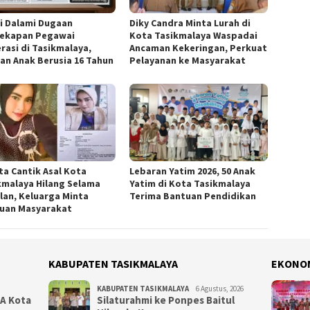
si Dalami Dugaan
Diky Candra Minta Lurah di
ekapan Pegawai
Kota Tasikmalaya Waspadai
rasi di Tasikmalaya,
Ancaman Kekeringan, Perkuat
an Anak Berusia 16 Tahun
Pelayanan ke Masyarakat
ta Cantik Asal Kota
Lebaran Yatim 2026, 50 Anak
kmalaya Hilang Selama
Yatim di Kota Tasikmalaya
lan, Keluarga Minta
Terima Bantuan Pendidikan
uan Masyarakat
KABUPATEN TASIKMALAYA
EKONO
KABUPATEN TASIKMALAYA
6 Agustus, 2026
NA Kota
Silaturahmi ke Ponpes Baitul