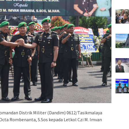
mandan Distrik Militer (Dandim) 0612/Tasikmalaya
 Octa Rombenanta, S.Sos kepada Letkol Czi M. Imvan