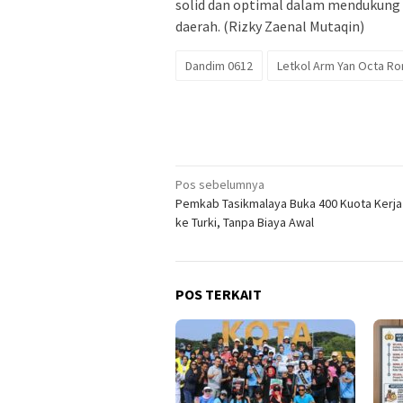
solid dan optimal dalam mendukung
daerah. (Rizky Zaenal Mutaqin)
Dandim 0612
Letkol Arm Yan Octa R
Navigasi
Pos sebelumnya
Pemkab Tasikmalaya Buka 400 Kuota Kerj
pos
ke Turki, Tanpa Biaya Awal
POS TERKAIT