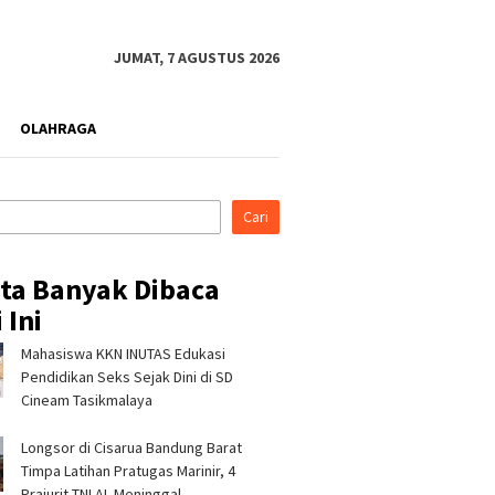
JUMAT, 7 AGUSTUS 2026
OLAHRAGA
Cari
ita Banyak Dibaca
 Ini
Mahasiswa KKN INUTAS Edukasi
Pendidikan Seks Sejak Dini di SD
Cineam Tasikmalaya
Longsor di Cisarua Bandung Barat
Timpa Latihan Pra­tugas Marinir, 4
Prajurit TNI AL Meninggal