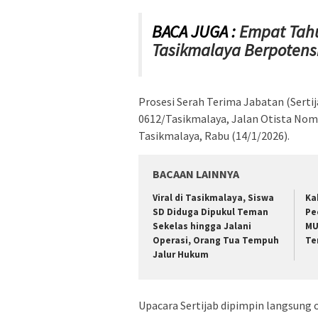
BACA JUGA :
Empat Tahu
Tasikmalaya Berpotensi
Prosesi Serah Terima Jabatan (Serti
0612/Tasikmalaya, Jalan Otista No
Tasikmalaya, Rabu (14/1/2026).
BACAAN LAINNYA
Viral di Tasikmalaya, Siswa
Ka
SD Diduga Dipukul Teman
Pe
Sekelas hingga Jalani
MU
Operasi, Orang Tua Tempuh
Te
Jalur Hukum
Upacara Sertijab dipimpin langsun