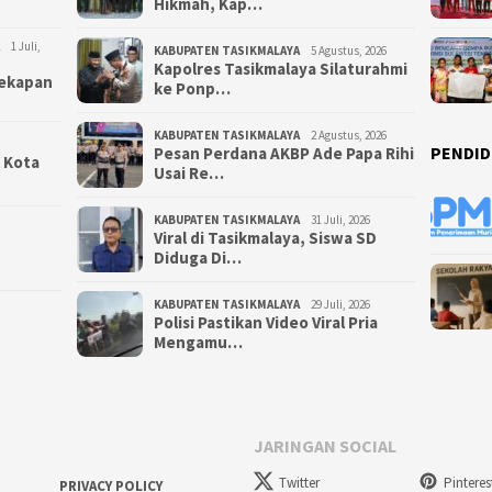
Hikmah, Kap…
1 Juli,
KABUPATEN TASIKMALAYA
5 Agustus, 2026
Kapolres Tasikmalaya Silaturahmi
yekapan
ke Ponp…
KABUPATEN TASIKMALAYA
2 Agustus, 2026
PENDID
Pesan Perdana AKBP Ade Papa Rihi
i Kota
Usai Re…
KABUPATEN TASIKMALAYA
31 Juli, 2026
Viral di Tasikmalaya, Siswa SD
Diduga Di…
KABUPATEN TASIKMALAYA
29 Juli, 2026
Polisi Pastikan Video Viral Pria
Mengamu…
JARINGAN SOCIAL
Twitter
Pinteres
PRIVACY POLICY