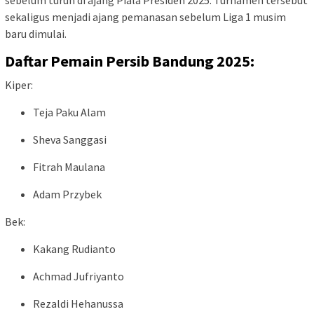
sebelum turun di ajang Piala Presiden 2025. Turnamen tersebut
sekaligus menjadi ajang pemanasan sebelum Liga 1 musim
baru dimulai.
Daftar Pemain Persib Bandung 2025:
Kiper:
Teja Paku Alam
Sheva Sanggasi
Fitrah Maulana
Adam Przybek
Bek:
Kakang Rudianto
Achmad Jufriyanto
Rezaldi Hehanussa