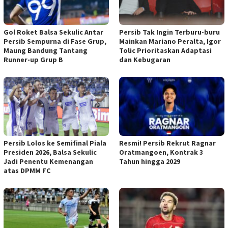
Gol Roket Balsa Sekulic Antar
Persib Tak Ingin Terburu-buru
Persib Sempurna di Fase Grup,
Mainkan Mariano Peralta, Igor
Maung Bandung Tantang
Tolic Prioritaskan Adaptasi
Runner-up Grup B
dan Kebugaran
Persib Lolos ke Semifinal Piala
Resmi! Persib Rekrut Ragnar
Presiden 2026, Balsa Sekulic
Oratmangoen, Kontrak 3
Jadi Penentu Kemenangan
Tahun hingga 2029
atas DPMM FC