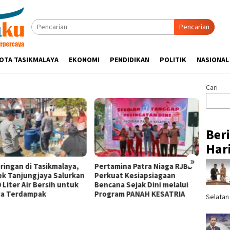
Pencarian
OTA TASIKMALAYA
EKONOMI
PENDIDIKAN
POLITIK
NASIONAL
Cari
Ber
Hari
»
ringan di Tasikmalaya,
Pertamina Patra Niaga RJBB
Silatu
ek Tanjungjaya Salurkan
Perkuat Kesiapsiagaan
Hikmah
 Liter Air Bersih untuk
Bencana Sejak Dini melalui
Tasik
a Terdampak
Program PANAH KESATRIA
Ulama
Selatan