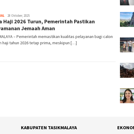
NAL
Tim
28 Oktober, 2025
a Haji 2026 Turun, Pemerintah Pastikan
Redaksi
yamanan Jemaah Aman
MALAYA – Pemerintah memastikan kualitas pelayanan bagi calon
 haji tahun 2026 tetap prima, meskipun […]
KABUPATEN TASIKMALAYA
EKONO