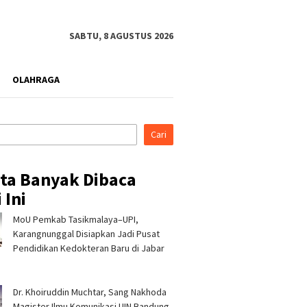
SABTU, 8 AGUSTUS 2026
OLAHRAGA
Cari
ita Banyak Dibaca
 Ini
MoU Pemkab Tasikmalaya–UPI,
rahmi ke Ponpes Baitul
Pertamina Patra Niaga, PLN
Pertami
, Kapolres
Nusantara Power UP
Regiona
Karangnunggal Disiapkan Jadi Pusat
malaya Minta Dukungan
Rembang, dan Rumah Zakat
& CSR A
Pendidikan Kedokteran Baru di Jabar
 Jaga Keamanan
Hadirkan Layanan Psikososial
Jerami 
bagi Anak Penyintas Gempa
di Sigi
Dr. Khoiruddin Muchtar, Sang Nakhoda
Magister Ilmu Komunikasi UIN Bandung