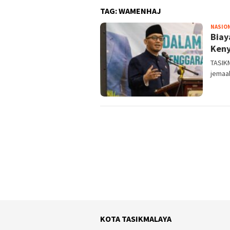
TAG:
WAMENHAJ
NASIO
Biay
Ken
TASIK
jemaah
KOTA TASIKMALAYA