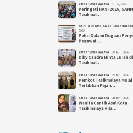
KOTA TASIKMALAYA
6 Juli, 2026
Peringati HANI 2026, GAN
Tasikmal…
BERITA UTAMA
,
KOTA TASIKMALAYA
2026
Polisi Dalami Dugaan Pen
Pegawai …
KOTA TASIKMALAYA
30 Juni, 2026
Diky Candra Minta Lurah d
Tasikmal…
KOTA TASIKMALAYA
29 Juni, 2026
Pemkot Tasikmalaya Mulai
Tertibkan Pajan…
KOTA TASIKMALAYA
28 Juni, 2026
Wanita Cantik Asal Kota
Tasikmalaya Hila…