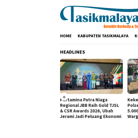
Loncat
ke
konten
HOME
KABUPATEN TASIKMALAYA
K
HEADLINES
«
tamina Patra Niaga, PLN
Pertamina Patra Niaga
Keke
santara Power UP
Regional JBB Raih Gold TJSL
Pols
mbang, dan Rumah Zakat
& CSR Awards 2026, Ubah
5.000
irkan Layanan Psikososial
Jerami Jadi Peluang Ekonomi
Warg
i Anak Penyintas Gempa
Sigi