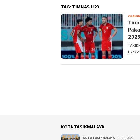
TAG:
TIMNAS U23
OLAHR
Timn
Paka
202
TASIKM
U-23 d
KOTA TASIKMALAYA
KOTA TASIKMALAYA
6 Juli, 2026