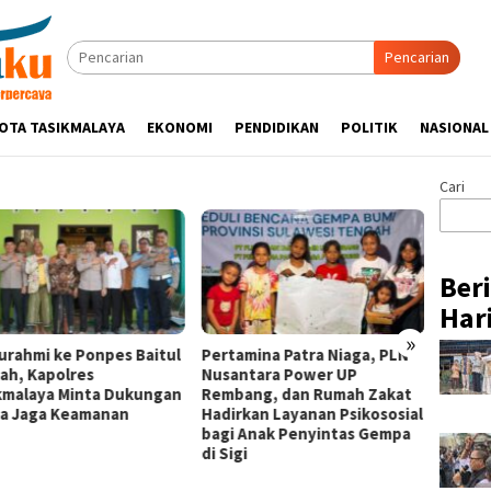
Pencarian
OTA TASIKMALAYA
EKONOMI
PENDIDIKAN
POLITIK
NASIONAL
Cari
Ber
Hari
»
turahmi ke Ponpes Baitul
Pertamina Patra Niaga, PLN
Hadir 
ah, Kapolres
Nusantara Power UP
Week 2
kmalaya Minta Dukungan
Rembang, dan Rumah Zakat
Binaan
a Jaga Keamanan
Hadirkan Layanan Psikososial
Niaga 
bagi Anak Penyintas Gempa
Pasar 
di Sigi