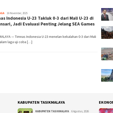
AGA
Tim
16 November, 2025
as Indonesia U-23 Takluk 0-3 dari Mali U-23 di
Redaksi
nsari, Jadi Evaluasi Penting Jelang SEA Games
5
ALAYA — Timnas Indonesia U-23 menelan kekalahan 0-3 dari Mali
alam laga uji coba […]
KABUPATEN TASIKMALAYA
EKONO
KABUPATEN TASIKMALAYA
6 Agustus, 2026