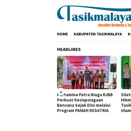
Loncat
ke
konten
HOME
KABUPATEN TASIKMALAYA
K
HEADLINES
«
olres Tasikmalaya
Pertamina Patra Niaga RJBB
Sila
aturahmi ke Ponpes
Perkuat Kesiapsiagaan
Hikm
kamanah dan Cipasung,
Bencana Sejak Dini melalui
Tasi
k Ulama Perkuat
Program PANAH KESATRIA
Ulam
mtibmas