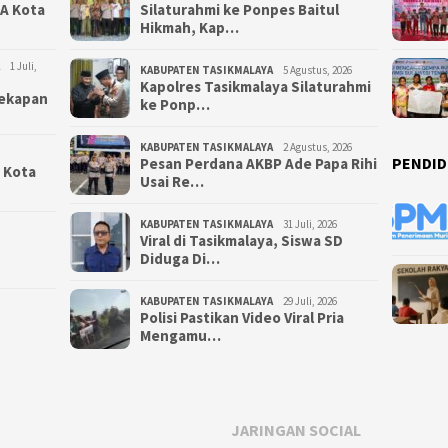
NA Kota
Silaturahmi ke Ponpes Baitul
Hikmah, Kap…
1 Juli,
KABUPATEN TASIKMALAYA
5 Agustus, 2026
Kapolres Tasikmalaya Silaturahmi
yekapan
ke Ponp…
KABUPATEN TASIKMALAYA
2 Agustus, 2026
PENDID
Pesan Perdana AKBP Ade Papa Rihi
i Kota
Usai Re…
KABUPATEN TASIKMALAYA
31 Juli, 2026
Viral di Tasikmalaya, Siswa SD
Diduga Di…
KABUPATEN TASIKMALAYA
29 Juli, 2026
Polisi Pastikan Video Viral Pria
Mengamu…
JARINGAN SOCIAL