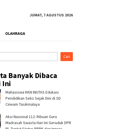
JUMAT, 7 AGUSTUS 2026
OLAHRAGA
Cari
ita Banyak Dibaca
 Ini
Mahasiswa KKN INUTAS Edukasi
di Indonesia Fashion
Kapolres Tasikmalaya
Pertami
026, Tujuh Mitra
Silaturahmi ke Ponpes
Perkuat
Pendidikan Seks Sejak Dini di SD
 Pertamina Patra
Sukamanah dan Cipasung,
Bencana 
Cineam Tasikmalaya
RJBB Perluas Akses
Ajak Ulama Perkuat
Program
dan Jejaring Bisnis
Kamtibmas
Aksi Nasional 112: Ribuan Guru
Madrasah Swasta Hari Ini Geruduk DPR
RI, Tuntut Status PPPK dan Inpres