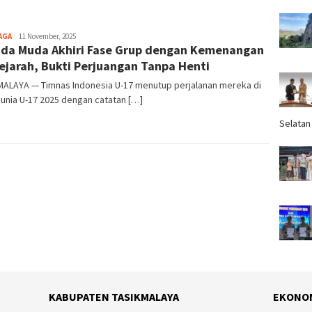
AGA
Tim
11 November, 2025
da Muda Akhiri Fase Grup dengan Kemenangan
Redaksi
ejarah, Bukti Perjuangan Tanpa Henti
MALAYA — Timnas Indonesia U-17 menutup perjalanan mereka di
Dunia U-17 2025 dengan catatan […]
Selatan
KABUPATEN TASIKMALAYA
EKONO