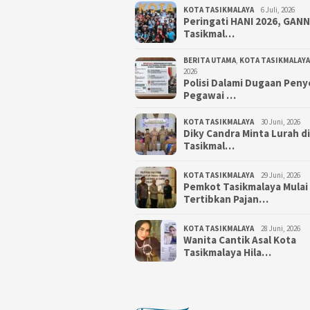
KOTA TASIKMALAYA
6 Juli, 2026
Peringati HANI 2026, GAN
Tasikmal…
BERITA UTAMA
,
KOTA TASIKMALAYA
2026
Polisi Dalami Dugaan Pen
Pegawai …
KOTA TASIKMALAYA
30 Juni, 2026
Diky Candra Minta Lurah d
Tasikmal…
KOTA TASIKMALAYA
29 Juni, 2026
Pemkot Tasikmalaya Mulai
Tertibkan Pajan…
KOTA TASIKMALAYA
28 Juni, 2026
Wanita Cantik Asal Kota
Tasikmalaya Hila…