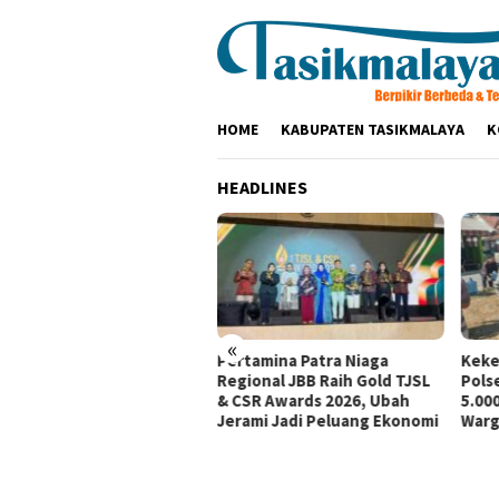
Loncat
ke
konten
HOME
KABUPATEN TASIKMALAYA
K
HEADLINES
«
tamina Patra Niaga, PLN
Pertamina Patra Niaga
Keke
santara Power UP
Regional JBB Raih Gold TJSL
Pols
mbang, dan Rumah Zakat
& CSR Awards 2026, Ubah
5.000
irkan Layanan Psikososial
Jerami Jadi Peluang Ekonomi
Warg
i Anak Penyintas Gempa
Sigi