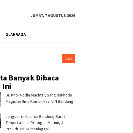
JUMAT, 7 AGUSTUS 2026
OLAHRAGA
Cari
ita Banyak Dibaca
 Ini
Dr. Khoiruddin Muchtar, Sang Nakhoda
rahmi ke Ponpes Baitul
Pertamina Patra Niaga, PLN
Pertami
, Kapolres
Nusantara Power UP
Regiona
Magister Ilmu Komunikasi UIN Bandung
malaya Minta Dukungan
Rembang, dan Rumah Zakat
& CSR A
 Jaga Keamanan
Hadirkan Layanan Psikososial
Jerami 
Longsor di Cisarua Bandung Barat
bagi Anak Penyintas Gempa
di Sigi
Timpa Latihan Pra­tugas Marinir, 4
Prajurit TNI AL Meninggal