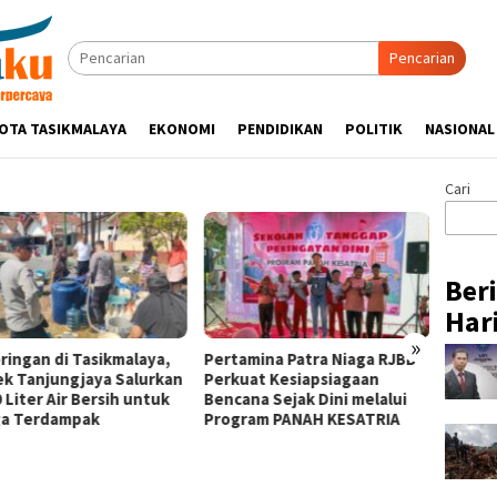
Pencarian
OTA TASIKMALAYA
EKONOMI
PENDIDIKAN
POLITIK
NASIONAL
Cari
Ber
Hari
»
ringan di Tasikmalaya,
Pertamina Patra Niaga RJBB
Silatu
ek Tanjungjaya Salurkan
Perkuat Kesiapsiagaan
Hikmah
 Liter Air Bersih untuk
Bencana Sejak Dini melalui
Tasik
a Terdampak
Program PANAH KESATRIA
Ulama