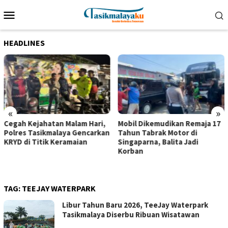
Loncat
Menu
ke
Mobile
konten
HEADLINES
«
»
Cegah Kejahatan Malam Hari,
Mobil Dikemudikan Remaja 17
Polres Tasikmalaya Gencarkan
Tahun Tabrak Motor di
KRYD di Titik Keramaian
Singaparna, Balita Jadi
Korban
TAG:
TEEJAY WATERPARK
Libur Tahun Baru 2026, TeeJay Waterpark
Tasikmalaya Diserbu Ribuan Wisatawan