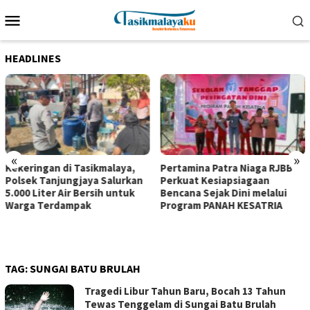
Loncat
Menu
ke
Mobile
konten
HEADLINES
«
»
Kekeringan di Tasikmalaya,
Pertamina Patra Niaga RJBB
Polsek Tanjungjaya Salurkan
Perkuat Kesiapsiagaan
5.000 Liter Air Bersih untuk
Bencana Sejak Dini melalui
Warga Terdampak
Program PANAH KESATRIA
TAG:
SUNGAI BATU BRULAH
Tragedi Libur Tahun Baru, Bocah 13 Tahun
Tewas Tenggelam di Sungai Batu Brulah