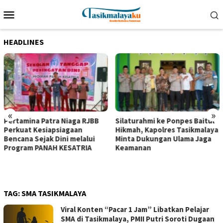
Loncat
Menu
ke
Mobile
konten
HEADLINES
«
»
Pertamina Patra Niaga RJBB
Silaturahmi ke Ponpes Baitul
Perkuat Kesiapsiagaan
Hikmah, Kapolres Tasikmalaya
Bencana Sejak Dini melalui
Minta Dukungan Ulama Jaga
Program PANAH KESATRIA
Keamanan
TAG:
SMA TASIKMALAYA
Viral Konten “Pacar 1 Jam” Libatkan Pelajar
SMA di Tasikmalaya, PMII Putri Soroti Dugaan