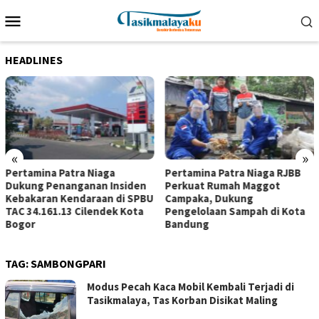
Loncat
Menu
ke
Mobile
konten
HEADLINES
«
»
Pertamina Patra Niaga
Pertamina Patra Niaga RJBB
Dukung Penanganan Insiden
Perkuat Rumah Maggot
Kebakaran Kendaraan di SPBU
Campaka, Dukung
TAC 34.161.13 Cilendek Kota
Pengelolaan Sampah di Kota
Bogor
Bandung
TAG:
SAMBONGPARI
Modus Pecah Kaca Mobil Kembali Terjadi di
Tasikmalaya, Tas Korban Disikat Maling