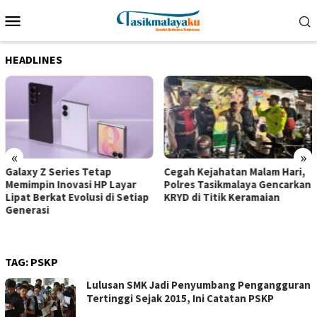
Loncat
Menu
ke
Mobile
konten
HEADLINES
«
»
Galaxy Z Series Tetap
Cegah Kejahatan Malam Hari,
Memimpin Inovasi HP Layar
Polres Tasikmalaya Gencarkan
Lipat Berkat Evolusi di Setiap
KRYD di Titik Keramaian
Generasi
TAG:
PSKP
Lulusan SMK Jadi Penyumbang Pengangguran
Tertinggi Sejak 2015, Ini Catatan PSKP