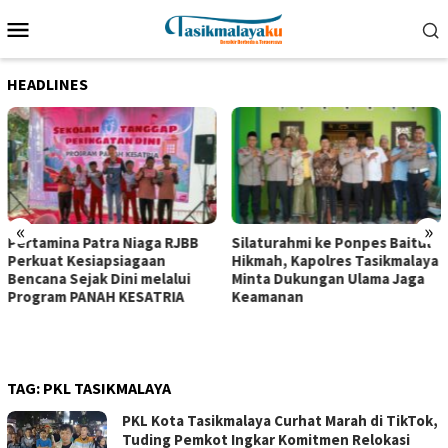
Loncat
Menu
ke
Mobile
konten
HEADLINES
«
»
Pertamina Patra Niaga RJBB
Silaturahmi ke Ponpes Baitul
Perkuat Kesiapsiagaan
Hikmah, Kapolres Tasikmalaya
Bencana Sejak Dini melalui
Minta Dukungan Ulama Jaga
Program PANAH KESATRIA
Keamanan
TAG:
PKL TASIKMALAYA
PKL Kota Tasikmalaya Curhat Marah di TikTok,
Tuding Pemkot Ingkar Komitmen Relokasi