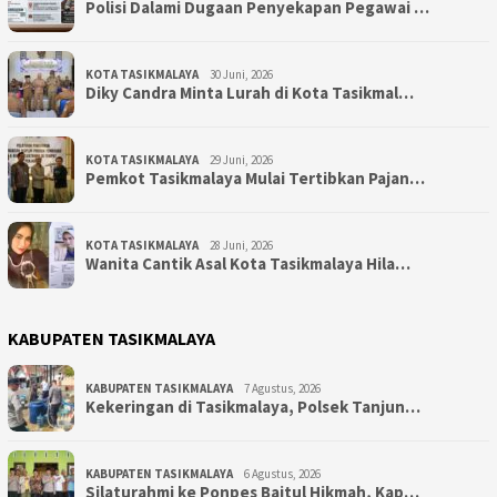
Polisi Dalami Dugaan Penyekapan Pegawai …
KOTA TASIKMALAYA
30 Juni, 2026
Diky Candra Minta Lurah di Kota Tasikmal…
KOTA TASIKMALAYA
29 Juni, 2026
Pemkot Tasikmalaya Mulai Tertibkan Pajan…
KOTA TASIKMALAYA
28 Juni, 2026
Wanita Cantik Asal Kota Tasikmalaya Hila…
KABUPATEN TASIKMALAYA
KABUPATEN TASIKMALAYA
7 Agustus, 2026
Kekeringan di Tasikmalaya, Polsek Tanjun…
KABUPATEN TASIKMALAYA
6 Agustus, 2026
Silaturahmi ke Ponpes Baitul Hikmah, Kap…