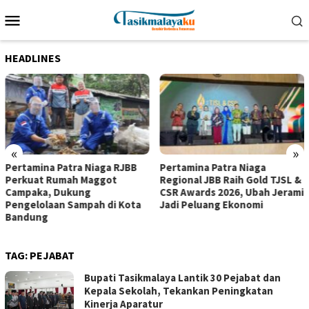
Loncat
Menu
ke
Mobile
konten
HEADLINES
«
»
Pertamina Patra Niaga RJBB
Pertamina Patra Niaga
Perkuat Rumah Maggot
Regional JBB Raih Gold TJSL &
Campaka, Dukung
CSR Awards 2026, Ubah Jerami
Pengelolaan Sampah di Kota
Jadi Peluang Ekonomi
Bandung
TAG:
PEJABAT
Bupati Tasikmalaya Lantik 30 Pejabat dan
Kepala Sekolah, Tekankan Peningkatan
Kinerja Aparatur