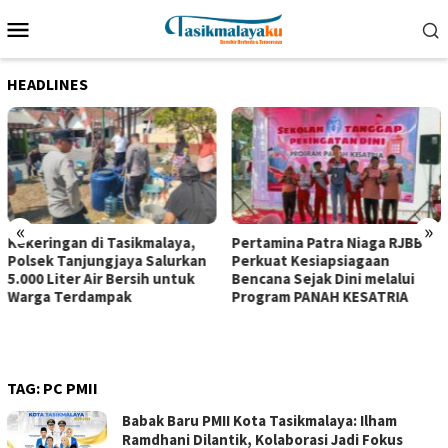
Loncat
Menu
ke
Mobile
konten
HEADLINES
«
»
Kekeringan di Tasikmalaya,
Pertamina Patra Niaga RJBB
Polsek Tanjungjaya Salurkan
Perkuat Kesiapsiagaan
5.000 Liter Air Bersih untuk
Bencana Sejak Dini melalui
Warga Terdampak
Program PANAH KESATRIA
TAG:
PC PMII
Babak Baru PMII Kota Tasikmalaya: Ilham
Ramdhani Dilantik, Kolaborasi Jadi Fokus