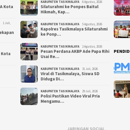
KABUPATEN TASIKMALAYA
6 Agustus, 2026
NA Kota
Silaturahmi ke Ponpes Baitul
Hikmah, Kap…
1 Juli,
KABUPATEN TASIKMALAYA
5 Agustus, 2026
Kapolres Tasikmalaya Silaturahmi
yekapan
ke Ponp…
KABUPATEN TASIKMALAYA
2 Agustus, 2026
PENDID
Pesan Perdana AKBP Ade Papa Rihi
i Kota
Usai Re…
KABUPATEN TASIKMALAYA
31 Juli, 2026
Viral di Tasikmalaya, Siswa SD
Diduga Di…
KABUPATEN TASIKMALAYA
29 Juli, 2026
Polisi Pastikan Video Viral Pria
Mengamu…
JARINGAN SOCIAL