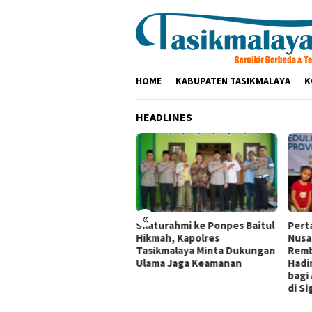
Loncat
ke
konten
HOME
KABUPATEN TASIKMALAYA
K
HEADLINES
«
tamina Patra Niaga RJBB
Silaturahmi ke Ponpes Baitul
Pert
kuat Kesiapsiagaan
Hikmah, Kapolres
Nusa
cana Sejak Dini melalui
Tasikmalaya Minta Dukungan
Remb
ogram PANAH KESATRIA
Ulama Jaga Keamanan
Hadi
bagi
di Si