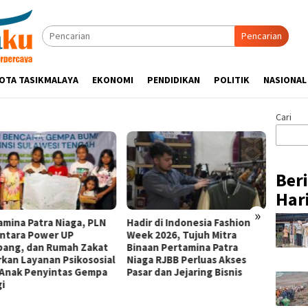
Pencarian
OTA TASIKMALAYA
EKONOMI
PENDIDIKAN
POLITIK
NASIONAL
Cari
Ber
Hari
»
amina Patra Niaga, PLN
Hadir di Indonesia Fashion
Kapolr
ntara Power UP
Week 2026, Tujuh Mitra
Silatu
ang, dan Rumah Zakat
Binaan Pertamina Patra
Sukam
rkan Layanan Psikososial
Niaga RJBB Perluas Akses
Ajak U
 Anak Penyintas Gempa
Pasar dan Jejaring Bisnis
Kamti
gi