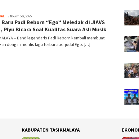
NAL
Tim
9 November, 2025
 Baru Padi Reborn “Ego” Meledak di JIAVS
Redaksi
, Piyu Bicara Soal Kualitas Suara Asli Musik
MALAYA – Band legendaris Padi Reborn kembali membuat
an dengan merilis lagu terbaru berjudul Ego. […]
KABUPATEN TASIKMALAYA
EKONO