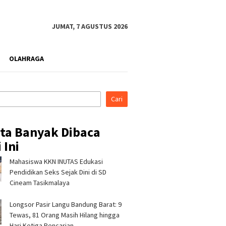
JUMAT, 7 AGUSTUS 2026
OLAHRAGA
Cari
ita Banyak Dibaca
 Ini
Mahasiswa KKN INUTAS Edukasi
es Tasikmalaya
Pertamina Patra Niaga RJBB
Silatur
rahmi ke Ponpes
Perkuat Kesiapsiagaan
Hikmah,
Pendidikan Seks Sejak Dini di SD
anah dan Cipasung,
Bencana Sejak Dini melalui
Tasikma
Cineam Tasikmalaya
lama Perkuat
Program PANAH KESATRIA
Ulama J
bmas
Longsor Pasir Langu Bandung Barat: 9
Tewas, 81 Orang Masih Hilang hingga
Hari Ketiga Pencarian