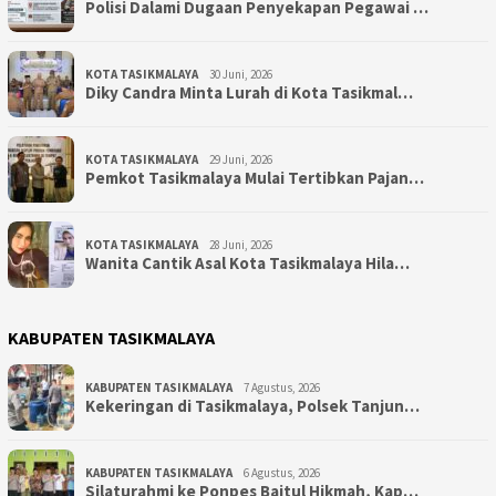
Polisi Dalami Dugaan Penyekapan Pegawai …
KOTA TASIKMALAYA
30 Juni, 2026
Diky Candra Minta Lurah di Kota Tasikmal…
KOTA TASIKMALAYA
29 Juni, 2026
Pemkot Tasikmalaya Mulai Tertibkan Pajan…
KOTA TASIKMALAYA
28 Juni, 2026
Wanita Cantik Asal Kota Tasikmalaya Hila…
KABUPATEN TASIKMALAYA
KABUPATEN TASIKMALAYA
7 Agustus, 2026
Kekeringan di Tasikmalaya, Polsek Tanjun…
KABUPATEN TASIKMALAYA
6 Agustus, 2026
Silaturahmi ke Ponpes Baitul Hikmah, Kap…