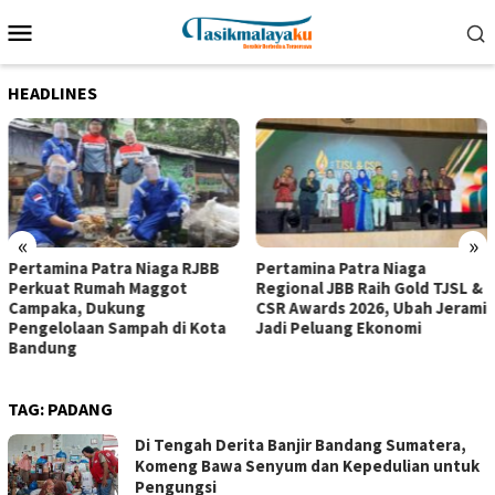
Loncat
Menu
ke
Mobile
konten
HEADLINES
«
»
Pertamina Patra Niaga RJBB
Pertamina Patra Niaga
Perkuat Rumah Maggot
Regional JBB Raih Gold TJSL &
Campaka, Dukung
CSR Awards 2026, Ubah Jerami
Pengelolaan Sampah di Kota
Jadi Peluang Ekonomi
Bandung
TAG:
PADANG
Di Tengah Derita Banjir Bandang Sumatera,
Komeng Bawa Senyum dan Kepedulian untuk
Pengungsi