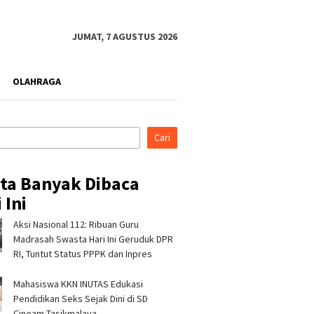
JUMAT, 7 AGUSTUS 2026
OLAHRAGA
Cari
ita Banyak Dibaca
 Ini
Aksi Nasional 112: Ribuan Guru
es Tasikmalaya
Pertamina Patra Niaga RJBB
Silatur
rahmi ke Ponpes
Perkuat Kesiapsiagaan
Hikmah,
Madrasah Swasta Hari Ini Geruduk DPR
anah dan Cipasung,
Bencana Sejak Dini melalui
Tasikma
RI, Tuntut Status PPPK dan Inpres
lama Perkuat
Program PANAH KESATRIA
Ulama J
bmas
Mahasiswa KKN INUTAS Edukasi
Pendidikan Seks Sejak Dini di SD
Cineam Tasikmalaya