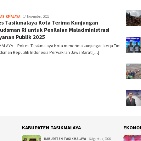
TASIKMALAYA
Tim
14 November, 2025
es Tasikmalaya Kota Terima Kunjungan
Redaksi
dsman RI untuk Penilaian Maladministrasi
yanan Publik 2025
MALAYA – Polres Tasikmalaya Kota menerima kunjungan kerja Tim
sman Republik Indonesia Perwakilan Jawa Barat […]
KABUPATEN TASIKMALAYA
EKONO
KABUPATEN TASIKMALAYA
6 Agustus, 2026