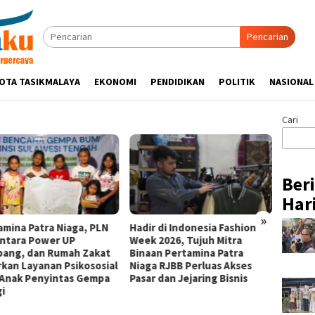
Pencarian
OTA TASIKMALAYA
EKONOMI
PENDIDIKAN
POLITIK
NASIONAL
Cari
Ber
Hari
»
amina Patra Niaga, PLN
Hadir di Indonesia Fashion
Kapolr
ntara Power UP
Week 2026, Tujuh Mitra
Silatu
ang, dan Rumah Zakat
Binaan Pertamina Patra
Sukam
rkan Layanan Psikososial
Niaga RJBB Perluas Akses
Ajak U
 Anak Penyintas Gempa
Pasar dan Jejaring Bisnis
Kamti
gi