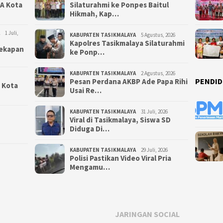
NA Kota
Silaturahmi ke Ponpes Baitul
Hikmah, Kap…
1 Juli,
KABUPATEN TASIKMALAYA
5 Agustus, 2026
Kapolres Tasikmalaya Silaturahmi
yekapan
ke Ponp…
KABUPATEN TASIKMALAYA
2 Agustus, 2026
PENDID
Pesan Perdana AKBP Ade Papa Rihi
i Kota
Usai Re…
KABUPATEN TASIKMALAYA
31 Juli, 2026
Viral di Tasikmalaya, Siswa SD
Diduga Di…
KABUPATEN TASIKMALAYA
29 Juli, 2026
Polisi Pastikan Video Viral Pria
Mengamu…
JARINGAN SOCIAL