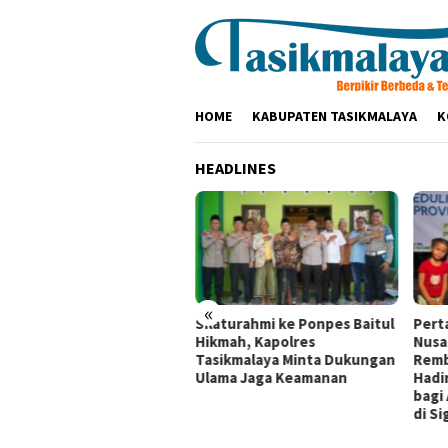
Loncat
ke
konten
HOME
KABUPATEN TASIKMALAYA
K
HEADLINES
«
tamina Patra Niaga RJBB
Silaturahmi ke Ponpes Baitul
Pert
kuat Kesiapsiagaan
Hikmah, Kapolres
Nusa
cana Sejak Dini melalui
Tasikmalaya Minta Dukungan
Remb
ogram PANAH KESATRIA
Ulama Jaga Keamanan
Hadi
bagi
di Si