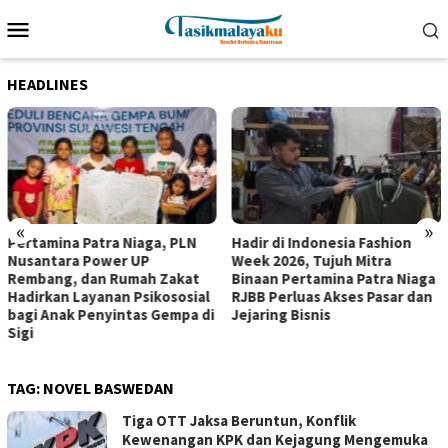
Loncat
Menu
ke
Mobile
konten
HEADLINES
«
»
Pertamina Patra Niaga, PLN
Hadir di Indonesia Fashion
Nusantara Power UP
Week 2026, Tujuh Mitra
Rembang, dan Rumah Zakat
Binaan Pertamina Patra Niaga
Hadirkan Layanan Psikososial
RJBB Perluas Akses Pasar dan
bagi Anak Penyintas Gempa di
Jejaring Bisnis
Sigi
TAG:
NOVEL BASWEDAN
Tiga OTT Jaksa Beruntun, Konflik
Kewenangan KPK dan Kejagung Mengemuka