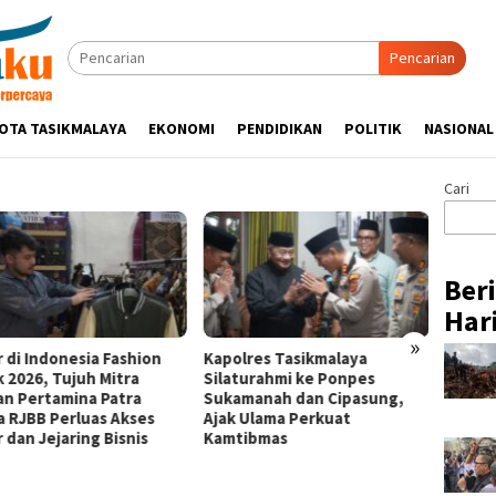
Pencarian
OTA TASIKMALAYA
EKONOMI
PENDIDIKAN
POLITIK
NASIONAL
Cari
Ber
Hari
»
r di Indonesia Fashion
Kapolres Tasikmalaya
Pertam
 2026, Tujuh Mitra
Silaturahmi ke Ponpes
Tampil
an Pertamina Patra
Sukamanah dan Cipasung,
Jerami
a RJBB Perluas Akses
Ajak Ulama Perkuat
Wakil 
 dan Jejaring Bisnis
Kamtibmas