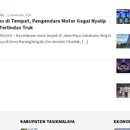
NAL
Tim
12 November, 2025
s di Tempat, Pengendara Motor Gagal Nyalip
Redaksi
Terlindas Truk
MALAYA – Kecelakaan maut terjadi di Jalan Raya Sukabumi–Bogor
nya di Desa Karangtengah, Kecamatan Cibadak, […]
KABUPATEN TASIKMALAYA
EKONO