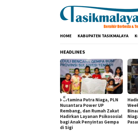
Loncat
ke
konten
HOME
KABUPATEN TASIKMALAYA
K
HEADLINES
«
tamina Patra Niaga
Pertamina Patra Niaga, PLN
Hadi
dak Tegas Pelanggaran
Nusantara Power UP
Week
sedur Penyaluran BBM di
Rembang, dan Rumah Zakat
Bina
BU 34.41316 Karawang
Hadirkan Layanan Psikososial
Niag
bagi Anak Penyintas Gempa
Pasar
di Sigi