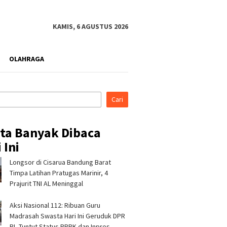
KAMIS, 6 AGUSTUS 2026
OLAHRAGA
Cari
ita Banyak Dibaca
 Ini
Longsor di Cisarua Bandung Barat
ina Patra Niaga RJBB
Pertamina Patra Niaga
Pertami
kan Inovasi Tukar
Tindak Tegas Pelanggaran
Nusanta
Timpa Latihan Pra­tugas Marinir, 4
 kepada Staf Khusus
Prosedur Penyaluran BBM di
Rembang
Prajurit TNI AL Meninggal
Presiden
SPBU 34.41316 Karawang
Hadirka
bagi An
Aksi Nasional 112: Ribuan Guru
di Sigi
Madrasah Swasta Hari Ini Geruduk DPR
RI, Tuntut Status PPPK dan Inpres