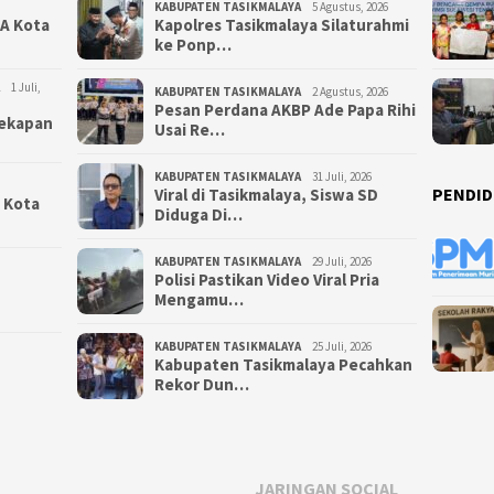
KABUPATEN TASIKMALAYA
5 Agustus, 2026
NA Kota
Kapolres Tasikmalaya Silaturahmi
ke Ponp…
1 Juli,
KABUPATEN TASIKMALAYA
2 Agustus, 2026
Pesan Perdana AKBP Ade Papa Rihi
yekapan
Usai Re…
KABUPATEN TASIKMALAYA
31 Juli, 2026
PENDID
Viral di Tasikmalaya, Siswa SD
i Kota
Diduga Di…
KABUPATEN TASIKMALAYA
29 Juli, 2026
Polisi Pastikan Video Viral Pria
Mengamu…
KABUPATEN TASIKMALAYA
25 Juli, 2026
Kabupaten Tasikmalaya Pecahkan
Rekor Dun…
JARINGAN SOCIAL