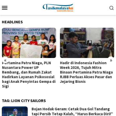
Loncat
Menu
ke
Mobile
konten
HEADLINES
«
»
Pertamina Patra Niaga, PLN
Hadir di Indonesia Fashion
Nusantara Power UP
Week 2026, Tujuh Mitra
Rembang, dan Rumah Zakat
Binaan Pertamina Patra Niaga
Hadirkan Layanan Psikososial
RJBB Perluas Akses Pasar dan
bagi Anak Penyintas Gempa di
Jejaring Bisnis
Sigi
TAG:
LION CITY SAILORS
Bojan Hodak Geram: Cetak Dua Gol Tandang
tapi Persib Tetap Kalah, “Harus Berkaca Diri!”