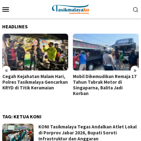
Loncat
Menu
ke
Mobile
konten
HEADLINES
«
»
Cegah Kejahatan Malam Hari,
Mobil Dikemudikan Remaja 17
Polres Tasikmalaya Gencarkan
Tahun Tabrak Motor di
KRYD di Titik Keramaian
Singaparna, Balita Jadi
Korban
TAG:
KETUA KONI
KONI Tasikmalaya Tegas Andalkan Atlet Lokal
di Porprov Jabar 2026, Bupati Soroti
Infrastruktur dan Anggaran