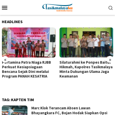
Loncat
Menu
ke
Mobile
konten
HEADLINES
«
»
Pertamina Patra Niaga RJBB
Silaturahmi ke Ponpes Baitul
Perkuat Kesiapsiagaan
Hikmah, Kapolres Tasikmalaya
Bencana Sejak Dini melalui
Minta Dukungan Ulama Jaga
Program PANAH KESATRIA
Keamanan
TAG:
KAPTEN TIM
Marc Klok Terancam Absen Lawan
Bhayangkara FC, Bojan Hodak Siapkan Opsi