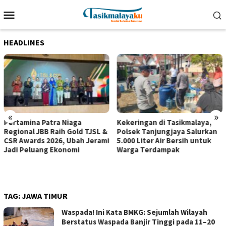
Loncat
Menu
ke
Mobile
konten
HEADLINES
«
»
Pertamina Patra Niaga
Kekeringan di Tasikmalaya,
Regional JBB Raih Gold TJSL &
Polsek Tanjungjaya Salurkan
CSR Awards 2026, Ubah Jerami
5.000 Liter Air Bersih untuk
Jadi Peluang Ekonomi
Warga Terdampak
TAG:
JAWA TIMUR
Waspada! Ini Kata BMKG: Sejumlah Wilayah
Berstatus Waspada Banjir Tinggi pada 11–20