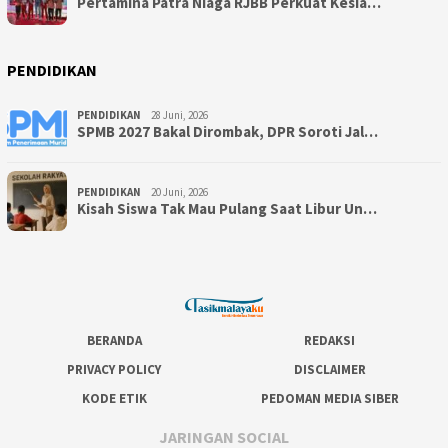
Pertamina Patra Niaga RJBB Perkuat Kesia…
PENDIDIKAN
PENDIDIKAN
28 Juni, 2026
SPMB 2027 Bakal Dirombak, DPR Soroti Jal…
PENDIDIKAN
20 Juni, 2026
Kisah Siswa Tak Mau Pulang Saat Libur Un…
BERANDA
REDAKSI
PRIVACY POLICY
DISCLAIMER
KODE ETIK
PEDOMAN MEDIA SIBER
JARINGAN SOCIAL