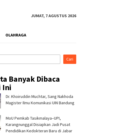
JUMAT, 7 AGUSTUS 2026
OLAHRAGA
Cari
ita Banyak Dibaca
 Ini
Dr. Khoiruddin Muchtar, Sang Nakhoda
rahmi ke Ponpes Baitul
Pertamina Patra Niaga, PLN
Pertami
, Kapolres
Nusantara Power UP
Regiona
Magister Ilmu Komunikasi UIN Bandung
malaya Minta Dukungan
Rembang, dan Rumah Zakat
& CSR A
 Jaga Keamanan
Hadirkan Layanan Psikososial
Jerami 
MoU Pemkab Tasikmalaya–UPI,
bagi Anak Penyintas Gempa
di Sigi
Karangnunggal Disiapkan Jadi Pusat
Pendidikan Kedokteran Baru di Jabar