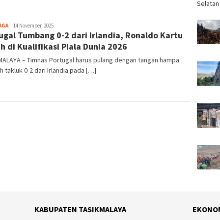
Selatan
AGA
Tim
14 November, 2025
ugal Tumbang 0-2 dari Irlandia, Ronaldo Kartu
Redaksi
h di Kualifikasi Piala Dunia 2026
MALAYA – Timnas Portugal harus pulang dengan tangan hampa
h takluk 0-2 dari Irlandia pada […]
KABUPATEN TASIKMALAYA
EKONO