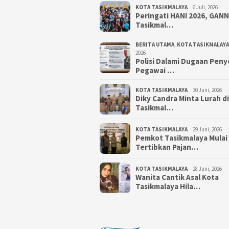
KOTA TASIKMALAYA
6 Juli, 2026
Peringati HANI 2026, GAN
Tasikmal…
BERITA UTAMA
,
KOTA TASIKMALAYA
2026
Polisi Dalami Dugaan Pen
Pegawai …
KOTA TASIKMALAYA
30 Juni, 2026
Diky Candra Minta Lurah d
Tasikmal…
KOTA TASIKMALAYA
29 Juni, 2026
Pemkot Tasikmalaya Mulai
Tertibkan Pajan…
KOTA TASIKMALAYA
28 Juni, 2026
Wanita Cantik Asal Kota
Tasikmalaya Hila…