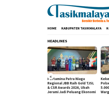
Loncat
ke
konten
HOME
KABUPATEN TASIKMALAYA
K
HEADLINES
«
tamina Patra Niaga, PLN
Pertamina Patra Niaga
Keke
santara Power UP
Regional JBB Raih Gold TJSL
Pols
mbang, dan Rumah Zakat
& CSR Awards 2026, Ubah
5.000
irkan Layanan Psikososial
Jerami Jadi Peluang Ekonomi
Warg
i Anak Penyintas Gempa
Sigi