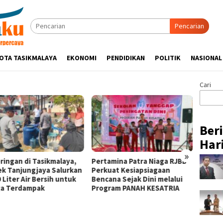
Pencarian
OTA TASIKMALAYA
EKONOMI
PENDIDIKAN
POLITIK
NASIONAL
Cari
Ber
Hari
»
ringan di Tasikmalaya,
Pertamina Patra Niaga RJBB
Silatu
ek Tanjungjaya Salurkan
Perkuat Kesiapsiagaan
Hikmah
 Liter Air Bersih untuk
Bencana Sejak Dini melalui
Tasik
a Terdampak
Program PANAH KESATRIA
Ulama