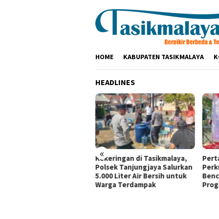
Loncat
ke
konten
HOME
KABUPATEN TASIKMALAYA
K
HEADLINES
«
ir di Indonesia Fashion
Kekeringan di Tasikmalaya,
Pert
k 2026, Tujuh Mitra
Polsek Tanjungjaya Salurkan
Perk
aan Pertamina Patra
5.000 Liter Air Bersih untuk
Benc
ga RJBB Perluas Akses
Warga Terdampak
Prog
ar dan Jejaring Bisnis