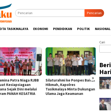
Pencarian
OTA TASIKMALAYA
EKONOMI
PENDIDIKAN
POLITIK
NASIONAL
Cari
Ber
Hari
»
amina Patra Niaga RJBB
Silaturahmi ke Ponpes Baitul
Pertam
uat Kesiapsiagaan
Hikmah, Kapolres
Nusan
ana Sejak Dini melalui
Tasikmalaya Minta Dukungan
Remba
ram PANAH KESATRIA
Ulama Jaga Keamanan
Hadirk
bagi 
di Sigi