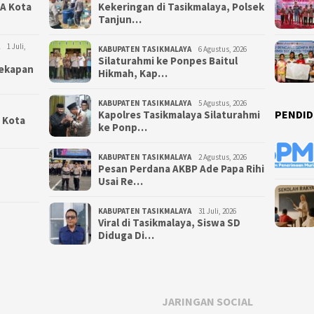
NA Kota
Kekeringan di Tasikmalaya, Polsek
Tanjun…
1 Juli,
KABUPATEN TASIKMALAYA
6 Agustus, 2026
Silaturahmi ke Ponpes Baitul
yekapan
Hikmah, Kap…
KABUPATEN TASIKMALAYA
5 Agustus, 2026
PENDID
Kapolres Tasikmalaya Silaturahmi
i Kota
ke Ponp…
KABUPATEN TASIKMALAYA
2 Agustus, 2026
Pesan Perdana AKBP Ade Papa Rihi
Usai Re…
KABUPATEN TASIKMALAYA
31 Juli, 2026
Viral di Tasikmalaya, Siswa SD
Diduga Di…
JARINGAN SOCIAL