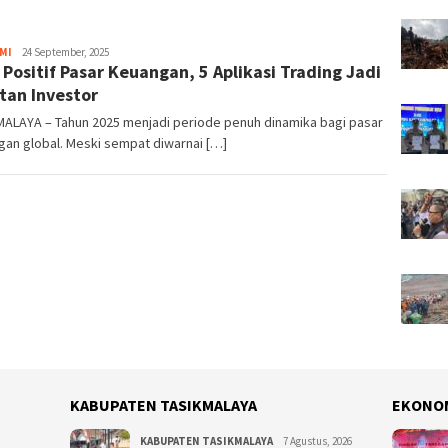
MI
Tim
24 September, 2025
 Positif Pasar Keuangan, 5 Aplikasi Trading Jadi
Redaksi
tan Investor
MALAYA – Tahun 2025 menjadi periode penuh dinamika bagi pasar
an global. Meski sempat diwarnai […]
KABUPATEN TASIKMALAYA
EKONO
KABUPATEN TASIKMALAYA
7 Agustus, 2026