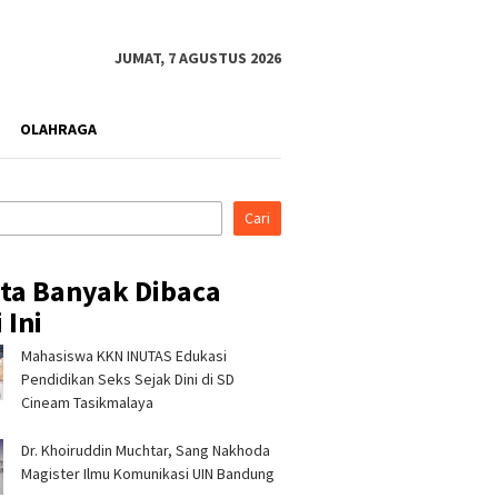
JUMAT, 7 AGUSTUS 2026
OLAHRAGA
Cari
ita Banyak Dibaca
 Ini
Mahasiswa KKN INUTAS Edukasi
ina Patra Niaga, PLN
Hadir di Indonesia Fashion
Kekerin
tara Power UP
Week 2026, Tujuh Mitra
Polsek 
Pendidikan Seks Sejak Dini di SD
ng, dan Rumah Zakat
Binaan Pertamina Patra
5.000 Li
Cineam Tasikmalaya
an Layanan Psikososial
Niaga RJBB Perluas Akses
Warga 
Anak Penyintas Gempa
Pasar dan Jejaring Bisnis
Dr. Khoiruddin Muchtar, Sang Nakhoda
Magister Ilmu Komunikasi UIN Bandung