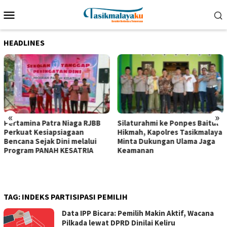
Loncat
Menu
ke
Mobile
konten
HEADLINES
«
»
Pertamina Patra Niaga RJBB
Silaturahmi ke Ponpes Baitul
Perkuat Kesiapsiagaan
Hikmah, Kapolres Tasikmalaya
Bencana Sejak Dini melalui
Minta Dukungan Ulama Jaga
Program PANAH KESATRIA
Keamanan
TAG:
INDEKS PARTISIPASI PEMILIH
Data IPP Bicara: Pemilih Makin Aktif, Wacana
Pilkada lewat DPRD Dinilai Keliru