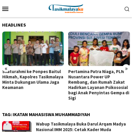
Loncat
Menu
ke
Mobile
konten
HEADLINES
«
»
Silaturahmi ke Ponpes Baitul
Pertamina Patra Niaga, PLN
Hikmah, Kapolres Tasikmalaya
Nusantara Power UP
Minta Dukungan Ulama Jaga
Rembang, dan Rumah Zakat
Keamanan
Hadirkan Layanan Psikososial
bagi Anak Penyintas Gempa di
Sigi
TAG:
IKATAN MAHASISWA MUHAMMADIYAH
Wabup Tasikmalaya Buka Darul Arqam Madya
Nasional IMM 2025: Cetak Kader Muda