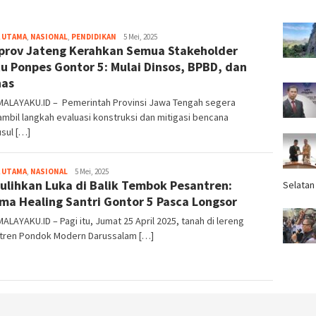
 UTAMA
,
NASIONAL
,
PENDIDIKAN
Tim
5 Mei, 2025
rov Jateng Kerahkan Semua Stakeholder
Redaksi
u Ponpes Gontor 5: Mulai Dinsos, BPBD, dan
nas
MALAYAKU.ID – Pemerintah Provinsi Jawa Tengah segera
bil langkah evaluasi konstruksi dan mitigasi bencana
sul […]
 UTAMA
,
NASIONAL
Tim
5 Mei, 2025
lihkan Luka di Balik Tembok Pesantren:
Redaksi
Selatan
ma Healing Santri Gontor 5 Pasca Longsor
ALAYAKU.ID – Pagi itu, Jumat 25 April 2025, tanah di lereng
tren Pondok Modern Darussalam […]