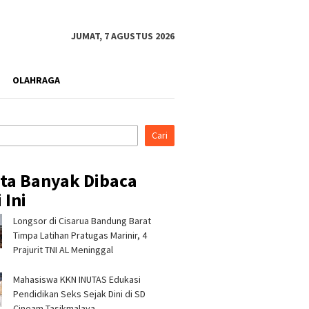
JUMAT, 7 AGUSTUS 2026
OLAHRAGA
Cari
ita Banyak Dibaca
 Ini
Longsor di Cisarua Bandung Barat
rahmi ke Ponpes Baitul
Pertamina Patra Niaga, PLN
Pertami
, Kapolres
Nusantara Power UP
Regiona
Timpa Latihan Pra­tugas Marinir, 4
malaya Minta Dukungan
Rembang, dan Rumah Zakat
& CSR A
Prajurit TNI AL Meninggal
 Jaga Keamanan
Hadirkan Layanan Psikososial
Jerami 
bagi Anak Penyintas Gempa
Mahasiswa KKN INUTAS Edukasi
di Sigi
Pendidikan Seks Sejak Dini di SD
Cineam Tasikmalaya