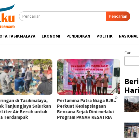
Pencarian
OTA TASIKMALAYA
EKONOMI
PENDIDIKAN
POLITIK
NASIONAL
Cari
Ber
Hari
»
ringan di Tasikmalaya,
Pertamina Patra Niaga RJBB
Silatu
ek Tanjungjaya Salurkan
Perkuat Kesiapsiagaan
Hikmah
 Liter Air Bersih untuk
Bencana Sejak Dini melalui
Tasik
a Terdampak
Program PANAH KESATRIA
Ulama