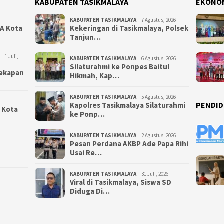
KABUPATEN TASIKMALAYA
EKONO
KABUPATEN TASIKMALAYA
7 Agustus, 2026
NA Kota
Kekeringan di Tasikmalaya, Polsek
Tanjun…
1 Juli,
KABUPATEN TASIKMALAYA
6 Agustus, 2026
Silaturahmi ke Ponpes Baitul
yekapan
Hikmah, Kap…
KABUPATEN TASIKMALAYA
5 Agustus, 2026
PENDID
Kapolres Tasikmalaya Silaturahmi
i Kota
ke Ponp…
KABUPATEN TASIKMALAYA
2 Agustus, 2026
Pesan Perdana AKBP Ade Papa Rihi
Usai Re…
KABUPATEN TASIKMALAYA
31 Juli, 2026
Viral di Tasikmalaya, Siswa SD
Diduga Di…