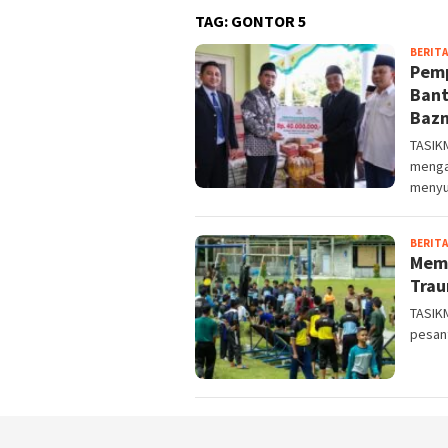
TAG:
GONTOR 5
BERITA
Pemp
Bant
Baz
TASIK
mengam
menyu
BERITA
Memu
Trau
TASIKM
pesan