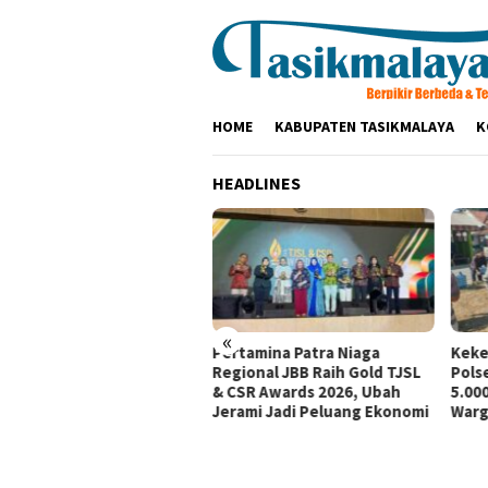
Loncat
ke
konten
HOME
KABUPATEN TASIKMALAYA
K
HEADLINES
«
tamina Patra Niaga, PLN
Pertamina Patra Niaga
Keke
santara Power UP
Regional JBB Raih Gold TJSL
Pols
mbang, dan Rumah Zakat
& CSR Awards 2026, Ubah
5.000
irkan Layanan Psikososial
Jerami Jadi Peluang Ekonomi
Warg
i Anak Penyintas Gempa
Sigi