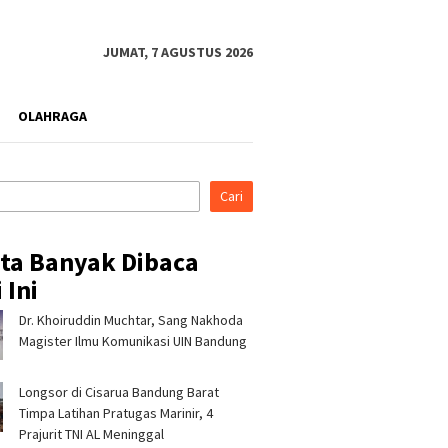
JUMAT, 7 AGUSTUS 2026
OLAHRAGA
Cari
ita Banyak Dibaca
 Ini
Dr. Khoiruddin Muchtar, Sang Nakhoda
di Indonesia Fashion
Kapolres Tasikmalaya
Pertami
026, Tujuh Mitra
Silaturahmi ke Ponpes
Perkuat
Magister Ilmu Komunikasi UIN Bandung
 Pertamina Patra
Sukamanah dan Cipasung,
Bencana 
RJBB Perluas Akses
Ajak Ulama Perkuat
Program
Longsor di Cisarua Bandung Barat
dan Jejaring Bisnis
Kamtibmas
Timpa Latihan Pra­tugas Marinir, 4
Prajurit TNI AL Meninggal