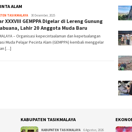
INTA ALAM
TEN TASIKMALAYA
Tim
30 Desember, 2025
ar XXXVIII GEMPPA Digelar di Lereng Gunung
Redaksi
abuana, Lahir 20 Anggota Muda Baru
MALAYA – Organisasi kepecintaalaman dan kepetualangan
asi Muda Pelajar Pecinta Alam (GEMPPA) kembali menggelar
an […]
KABUPATEN TASIKMALAYA
EKONO
KABUPATEN TASIKMALAYA
6 Agustus, 2026