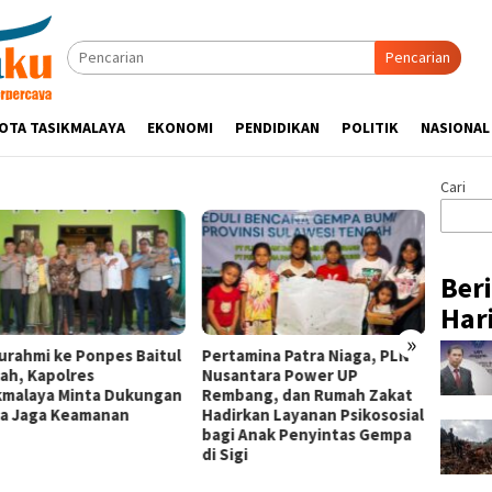
Pencarian
OTA TASIKMALAYA
EKONOMI
PENDIDIKAN
POLITIK
NASIONAL
Cari
Ber
Hari
»
turahmi ke Ponpes Baitul
Pertamina Patra Niaga, PLN
Hadir 
ah, Kapolres
Nusantara Power UP
Week 2
kmalaya Minta Dukungan
Rembang, dan Rumah Zakat
Binaan
a Jaga Keamanan
Hadirkan Layanan Psikososial
Niaga 
bagi Anak Penyintas Gempa
Pasar 
di Sigi