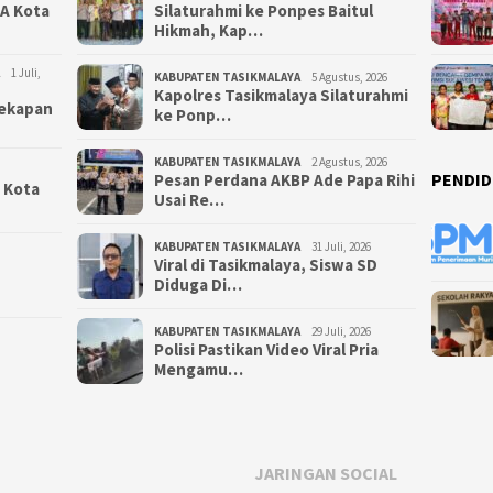
NA Kota
Silaturahmi ke Ponpes Baitul
Hikmah, Kap…
1 Juli,
KABUPATEN TASIKMALAYA
5 Agustus, 2026
Kapolres Tasikmalaya Silaturahmi
yekapan
ke Ponp…
KABUPATEN TASIKMALAYA
2 Agustus, 2026
PENDID
Pesan Perdana AKBP Ade Papa Rihi
i Kota
Usai Re…
KABUPATEN TASIKMALAYA
31 Juli, 2026
Viral di Tasikmalaya, Siswa SD
Diduga Di…
KABUPATEN TASIKMALAYA
29 Juli, 2026
Polisi Pastikan Video Viral Pria
Mengamu…
JARINGAN SOCIAL