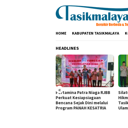
Loncat
ke
konten
HOME
KABUPATEN TASIKMALAYA
K
HEADLINES
«
olres Tasikmalaya
Pertamina Patra Niaga RJBB
Sila
aturahmi ke Ponpes
Perkuat Kesiapsiagaan
Hikm
kamanah dan Cipasung,
Bencana Sejak Dini melalui
Tasi
k Ulama Perkuat
Program PANAH KESATRIA
Ulam
mtibmas